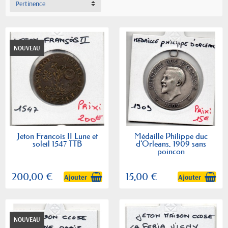
Pertinence
NOUVEAU
Jeton Francois II Lune et
Médaille Philippe duc
soleil 1547 TTB
d'Orleans, 1909 sans
poincon
200,00 €
15,00 €
Ajouter
Ajouter
NOUVEAU