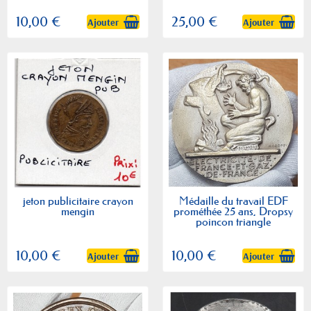
10,00 €
25,00 €
Ajouter
Ajouter
jeton publicitaire crayon
Médaille du travail EDF
mengin
prométhée 25 ans, Dropsy
poincon triangle
10,00 €
10,00 €
Ajouter
Ajouter