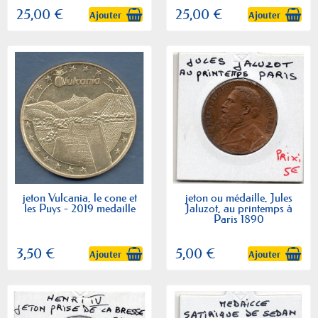
25,00 €
25,00 €
Ajouter
Ajouter
jeton Vulcania, le cone et
jeton ou médaille, Jules
les Puys - 2019 medaille
Jaluzot, au printemps à
Paris 1890
3,50 €
5,00 €
Ajouter
Ajouter