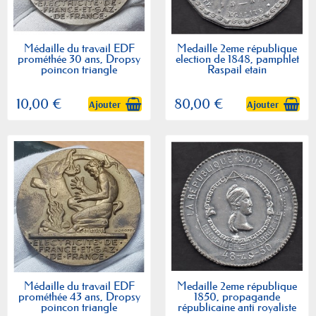
Médaille du travail EDF
Medaille 2eme république
prométhée 30 ans, Dropsy
election de 1848, pamphlet
poincon triangle
Raspail etain
10,00 €
80,00 €
Ajouter
Ajouter
Médaille du travail EDF
Medaille 2eme république
prométhée 43 ans, Dropsy
1850, propagande
poincon triangle
républicaine anti royaliste