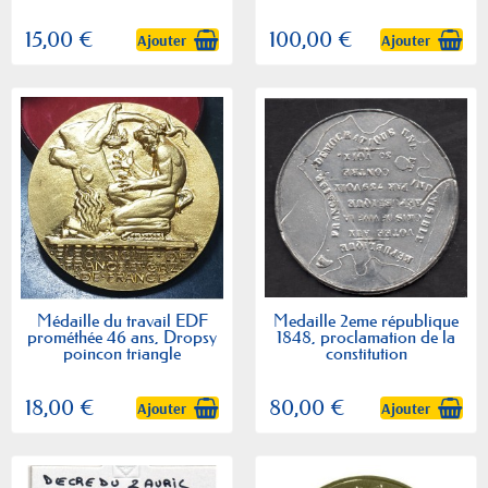
15,00 €
100,00 €
Ajouter
Ajouter
Médaille du travail EDF
Medaille 2eme république
prométhée 46 ans, Dropsy
1848, proclamation de la
poincon triangle
constitution
18,00 €
80,00 €
Ajouter
Ajouter