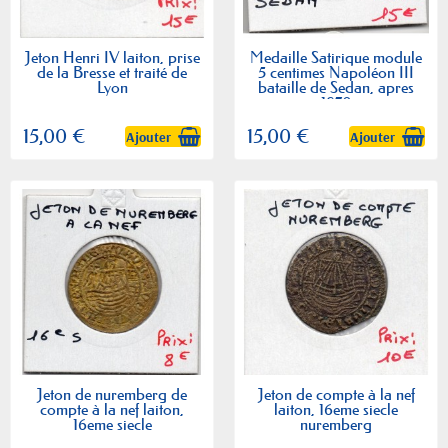
Jeton Henri IV laiton, prise
Medaille Satirique module
de la Bresse et traité de
5 centimes Napoléon III
Lyon
bataille de Sedan, apres
1870
15,00 €
15,00 €
Ajouter
Ajouter
Jeton de nuremberg de
Jeton de compte à la nef
compte à la nef laiton,
laiton, 16eme siecle
16eme siecle
nuremberg