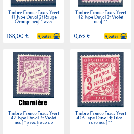
Timbre France Taxes Yvert
Timbre France Taxes Yvert
41 Type Duval 2f Rouge
42 Type Duval 2f Violet
Orange neuf * avec
neuf **
charnière
188,00 €
0,65 €
Ajouter
Ajouter
Timbre France Taxes Yvert
Timbre France Taxes Yvert
42 Type Duval 2f Violet
42A Type Duval 3f Lilas-
neuf * avec trace de
rose neuf **
charnière