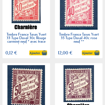
Timbre France Taxes Yvert
Timbre France Taxes Yvert
33 Type Duval 30c Rouge
35 Type Duval 40c rose
carminé neuf * avec trace
neuf **
de charnière
0,12 €
12,00 €
Ajouter
Ajouter