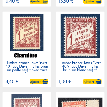
0,40 €
15,50 €
Ajouter
Ajouter
Timbre France Taxes Yvert
Timbre France Taxes Yvert
40 Type Duval 1f Lilas brun
40A Type Duval 1f Lilas
sur paille neuf * avec trace
brun sur blanc neuf **
de...
4,40 €
1,00 €
Ajouter
Ajouter