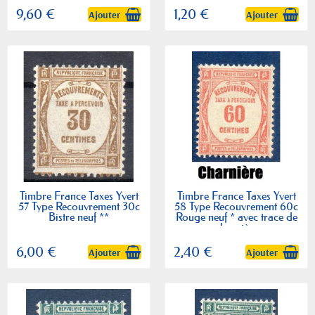
9,60 €
1,20 €
Ajouter
Ajouter
Timbre France Taxes Yvert
Timbre France Taxes Yvert
57 Type Recouvrement 30c
58 Type Recouvrement 60c
Bistre neuf **
Rouge neuf * avec trace de
charnière
6,00 €
2,40 €
Ajouter
Ajouter