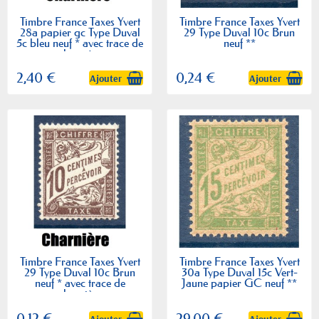
Timbre France Taxes Yvert
Timbre France Taxes Yvert
28a papier gc Type Duval
29 Type Duval 10c Brun
5c bleu neuf * avec trace de
neuf **
charnière
2,40 €
0,24 €
Ajouter
Ajouter
Timbre France Taxes Yvert
Timbre France Taxes Yvert
29 Type Duval 10c Brun
30a Type Duval 15c Vert-
neuf * avec trace de
Jaune papier GC neuf **
charnière
0,12 €
29,00 €
Ajouter
Ajouter