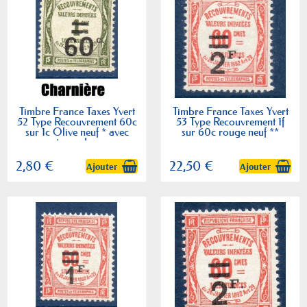
Timbre France Taxes Yvert
Timbre France Taxes Yvert
52 Type Recouvrement 60c
53 Type Recouvrement 1f
sur 1c Olive neuf * avec
sur 60c rouge neuf **
trace de...
2,80 €
22,50 €
Ajouter
Ajouter