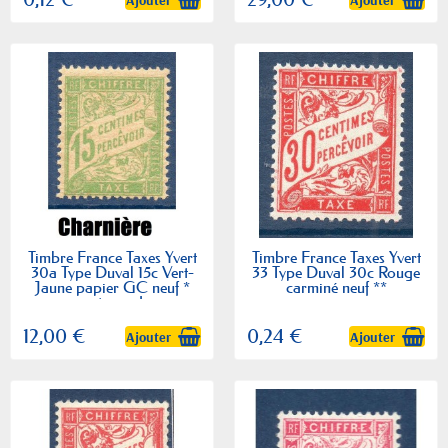
Timbre France Taxes Yvert
Timbre France Taxes Yvert
30a Type Duval 15c Vert-
33 Type Duval 30c Rouge
Jaune papier GC neuf *
carminé neuf **
avec trace de...
12,00 €
0,24 €
Ajouter
Ajouter