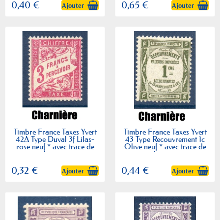
0,40 €
0,65 €
Ajouter
Ajouter
Timbre France Taxes Yvert
Timbre France Taxes Yvert
42A Type Duval 3f Lilas-
43 Type Recouvrement 1c
rose neuf * avec trace de
Olive neuf * avec trace de
charnière
charnière
0,32 €
0,44 €
Ajouter
Ajouter