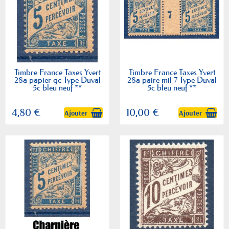
Timbre France Taxes Yvert
Timbre France Taxes Yvert
28a papier gc Type Duval
28a paire mil 7 Type Duval
5c bleu neuf **
5c bleu neuf **
4,80 €
10,00 €
Ajouter
Ajouter