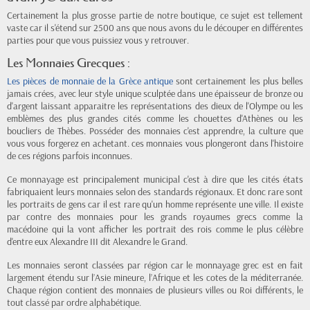
Certainement la plus grosse partie de notre boutique, ce sujet est tellement
vaste car il s'étend sur 2500 ans que nous avons du le découper en différentes
parties pour que vous puissiez vous y retrouver.
Les Monnaies Grecques :
Les pièces de monnaie de la Grèce antique
sont certainement les plus belles
jamais crées, avec leur style unique sculptée dans une épaisseur de bronze ou
d'argent laissant apparaitre les représentations des dieux de l'Olympe ou les
emblèmes des plus grandes cités comme les chouettes d'Athènes ou les
boucliers de Thèbes. Posséder des monnaies c'est apprendre, la culture que
vous vous forgerez en achetant. ces monnaies vous plongeront dans l'histoire
de ces régions parfois inconnues.
Ce monnayage est principalement municipal c'est à dire que les cités états
fabriquaient leurs monnaies selon des standards régionaux. Et donc rare sont
les portraits de gens car il est rare qu'un homme représente une ville. Il existe
par contre des monnaies pour les grands royaumes grecs comme la
macédoine qui la vont afficher les portrait des rois comme le plus célèbre
d'entre eux Alexandre III dit Alexandre le Grand.
Les monnaies seront classées par région car le monnayage grec est en fait
largement étendu sur l’Asie mineure, l’Afrique et les cotes de la méditerranée.
Chaque région contient des monnaies de plusieurs villes ou Roi différents, le
tout classé par ordre alphabétique.