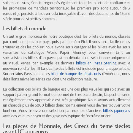
sols et en livres, Son ici regroupés également tous les billets de confiance et
les promesses de mandats territoriaux. les premiers prix sont autour de 3
euros et je persiste à trouver cela incroyable d'avoir des documents du 18eme
siècle pour de si petites sommes.
Les billets du monde
Un autre gros morceau de notre boutique c'est les billets du monde, classés
par continent puis par pays puis par numéro Pick il vous sera facile de les
trouver et des les choisir, nous avons sous catégorisé les billets avec les sous
variantes du catalogue World Paper Monney pour convenir tant au
spécialiste des billets d'un pays qu'à un débutant qui sélectionne uniquement
au visuel. Venez par exemple les derniers
billets en livres Sterling
avec le
nouveau roi charles III La qualité des billets est indiquée pour chaque article.
Sur certains Pays comme les
billet de banque des états unis
d’Amérique, nous
détaillons même les séries car c'est une collection majeure.
La collection des billets de banque est une des plus visuelles qui soit avec un
support papier grand format qui permet de très beau dessin, l'aspect en série
est également très appréciable est très graphique. Nous avons actuellement
un choix de plus de 6000 billets donc normalement vous devriez trouver votre
bonheur. Vous trouvez une sélection par exemple d'anciens
billets japonnais
avec des valeurs en yen et des gravures typique de l’extrême orient.
Les pièces de Monnaie, des Grecs du 5eme siècles
avant JC aux euros