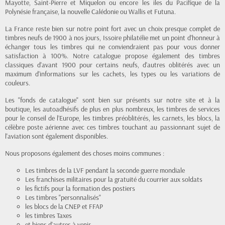
Mayotte, Saint-Pierre et Miquelon ou encore les iles du Pacifique de la
Polynésie française, la nouvelle Calédonie ou Wallis et Futuna.
La France reste bien sur notre point fort avec un choix presque complet de
timbres neufs de 1900 à nos jours, Issoire philatélie met un point d'honneur à
échanger tous les timbres qui ne conviendraient pas pour vous donner
satisfaction à 100%. Notre catalogue propose également des timbres
classiques d'avant 1900 pour certains neufs, d'autres oblitérés avec un
maximum d'informations sur les cachets, les types ou les variations de
couleurs.
Les "fonds de catalogue" sont bien sur présents sur notre site et à la
boutique, les autoadhésifs de plus en plus nombreux, les timbres de services
pour le conseil de l’Europe, les timbres préoblitérés, les carnets, les blocs, la
célèbre poste aérienne avec ces timbres touchant au passionnant sujet de
l'aviation sont également disponibles.
Nous proposons également des choses moins communes :
Les timbres de la LVF pendant la seconde guerre mondiale
Les franchises militaires pour la gratuité du courrier aux soldats
les fictifs pour la formation des postiers
Les timbres "personnalisés"
les blocs de la CNEP et FFAP
les timbres Taxes
et biens d'autres à venir