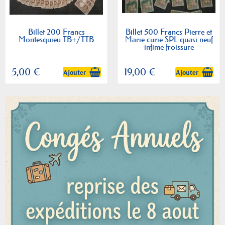
Billet 200 Francs
Billet 500 Francs Pierre et
Montesquieu TB+/TTB
Marie curie SPL quasi neuf
infime froissure
5,00 €
19,00 €
Ajouter
Ajouter