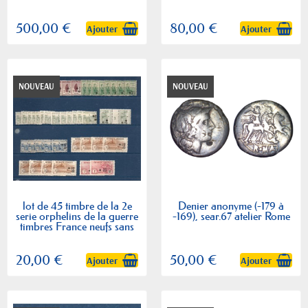
500,00 €
80,00 €
Ajouter
Ajouter
NOUVEAU
NOUVEAU
lot de 45 timbre de la 2e
Denier anonyme (-179 à
serie orphelins de la guerre
-169), sear.67 atelier Rome
timbres France neufs sans
gomme
20,00 €
50,00 €
Ajouter
Ajouter