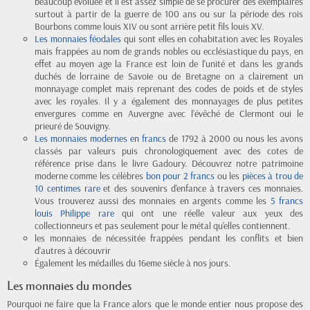
beaucoup évoluée et il est assez simple de se procurer des exemplaires
surtout à partir de la guerre de 100 ans ou sur la période des rois
Bourbons comme louis XIV ou sont arrière petit fils louis XV.
Les monnaies féodales
qui sont elles en cohabitation avec les Royales
mais frappées au nom de grands nobles ou ecclésiastique du pays, en
effet au moyen age la France est loin de l'unité et dans les grands
duchés de lorraine de Savoie ou de Bretagne on a clairement un
monnayage complet mais reprenant des codes de poids et de styles
avec les royales. Il y a également des monnayages de plus petites
envergures comme en Auvergne avec l’évêché de Clermont oui le
prieuré de Souvigny.
Les monnaies modernes en francs
de 1792 à 2000 ou nous les avons
classés par valeurs puis chronologiquement avec des cotes de
référence prise dans le livre Gadoury. Découvrez notre patrimoine
moderne comme les célèbres
bon pour 2 francs
ou les
pièces à trou de
10 centimes rare
et des souvenirs d'enfance à travers ces monnaies.
Vous trouverez aussi des monnaies en argents comme les
5 francs
louis Philippe rare
qui ont une réelle valeur aux yeux des
collectionneurs et pas seulement pour le métal qu'elles contiennent.
les monnaies de nécessitée frappées pendant les conflits et bien
d'autres à découvrir
Également les médailles du 16eme siècle à nos jours.
Les monnaies du mondes
Pourquoi ne faire que la France alors que le monde entier nous propose des