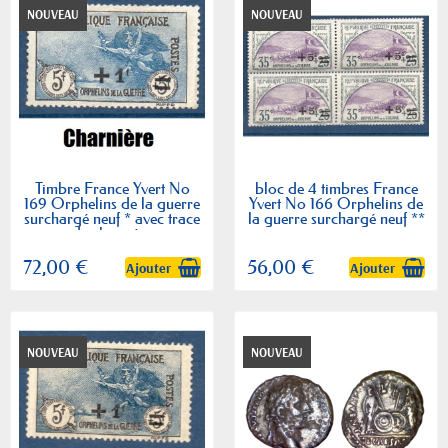
NOUVEAU
NOUVEAU
Timbre France Yvert No
bloc de 4 timbres France
169 Orphelins de la guerre
Yvert No 166 Orphelins de
surchargé neuf * avec trace
la guerre surchargé neuf **
de charnière
72,00 €
56,00 €
Ajouter
Ajouter
NOUVEAU
NOUVEAU