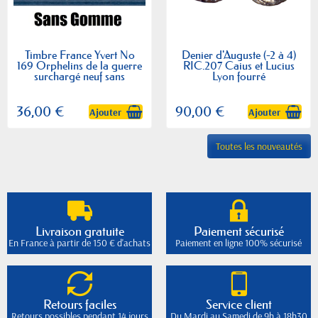
Timbre France Yvert No
Denier d'Auguste (-2 à 4)
169 Orphelins de la guerre
RIC.207 Caius et Lucius
surchargé neuf sans
Lyon fourré
gomme
36,00 €
90,00 €
Ajouter
Ajouter
Toutes les nouveautés
Livraison gratuite
Paiement sécurisé
En France à partir de 150 € d'achats
Paiement en ligne 100% sécurisé
Retours faciles
Service client
Retours possibles pendant 14 jours
Du Mardi au Samedi de 9h à 18h30