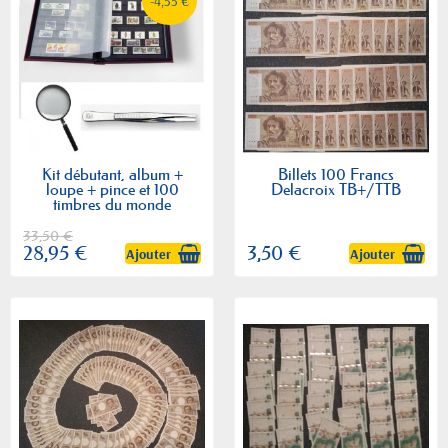
-4,55 €
Kit débutant, album +
Billets 100 Francs
loupe + pince et 100
Delacroix TB+/TTB
timbres du monde
33,50 €
28,95 €
3,50 €
Ajouter
Ajouter