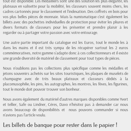
tout est disponible. Les médailliers sont une des solution les plus élégante, les
plateaux en valisette pour la mobilité, les classeurs souvent moins chers, les
cadres cartonnés pour le classement et l'indexation. Des coffrets en bois pour
vos plus belles pièces de monnaie. Mais la numismatique c'est également les
billets avec des pochettes individuelles de protection pour éviter les pliures et
divers formats de classeurs pour les présenter et prendre plaisir à les
regarder ou à partager votre passion avec votre entourage.
Une autre partie important du catalogue est les Euros, tout le monde les à
dans les mains et il est très sympa de les récupérer surtout les 2 euros
commémoratives, notre gamme s'adapte donc à ces collectionneurs et il existe
une grande diversité de matériel de classement pour tout types de pièces.
Nous n'oublions pas les collections plus spécifique comme les médailles et
jetons souvenirs achetés sur les sites touristiques, les plaques de muselets de
champagne avec de très beaux plateaux et classeurs dédiés à la
placomusophilie, les pins, les autographes, les montres, les fèves, les figurines,
tout le monde doit pouvoir trouver son bonheur.
Nous avons également du matériel d'autres marques disponibles comme Yvert
et tellier, Safe ou Lindner, Céres, Davo n'hésitez pas à demander car nous
avons beaucoup de disponibilités et nous pouvons commander si nous
n'avions pas l'article voulu.
Les billets de banque pour rester dans le papier !