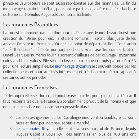
prince et usurpateurs se sont aussi représentés sur des monnaies. La fin du
monnayage romain fait débat, pour notre part je considère que c'est la chute
de Rome sur Romulus Augustulus qui sera ma limite.
Les monnaies Byzantines
La on est clairement dans le flou pour le démarrage, le mot byzantin est une
création du 19ème, pour eux ils étaient romains, il serait plus juste de les
appeler Empereurs Romains d'Orient. Le point de départ est flou, Constantin
1er ? Théodose 1er ? Pour ma part je choisis Anastase 1er comme l'auteur
David Sear. Les numéros fournis sortent d’ailleurs de cet ouvrage : Byzantine
coins and their values. Elle seront classées par empereur puis par numéro SB
pour une lecture simplifiée. Le
monnayage Byzantin
est souvent boudé par les
collectionneurs et pourtant très intéressent et très bon marché par rapport à
certaines autres périodes.
Les monnaies Francaises
Je découpe cette section en de nombreuses parties pour plus de clartée car il
faut reconnaitre que la France a abondamment produit de la monnaie et que
nous sommes chez nous donc on en possède plus :
Les mérovingiennes et les Carolingiennes vont ensemble, elles sont
rares et donc peu nombreuse sur le marché.
Les monnaies Royales
elle sont classées par roi de France depuis
Hugues Capet à Louis XVI, ces monnaies en plus de 700 ans ont