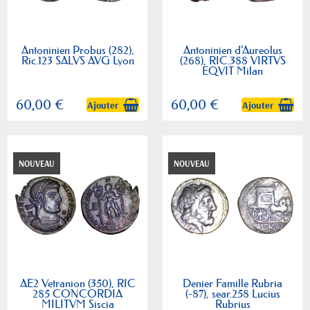
Antoninien Probus (282),
Antoninien d'Aureolus
Ric.123 SALVS AVG Lyon
(268), RIC.388 VIRTVS
EQVIT Milan
60,00 €
60,00 €
Ajouter
Ajouter
NOUVEAU
NOUVEAU
AE2 Vetranion (350), RIC
Denier Famille Rubria
285 CONCORDIA
(-87), sear.258 Lucius
MILITVM Siscia
Rubrius