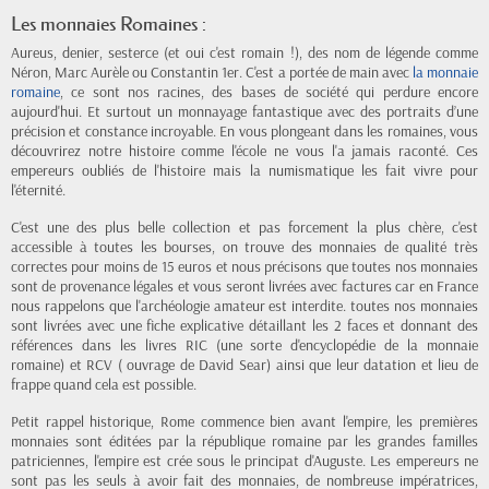
Les monnaies Romaines :
Aureus, denier, sesterce (et oui c'est romain !), des nom de légende comme
Néron, Marc Aurèle ou Constantin 1er. C'est a portée de main avec
la monnaie
romaine
, ce sont nos racines, des bases de société qui perdure encore
aujourd'hui. Et surtout un monnayage fantastique avec des portraits d’une
précision et constance incroyable. En vous plongeant dans les romaines, vous
découvrirez notre histoire comme l'école ne vous l'a jamais raconté. Ces
empereurs oubliés de l'histoire mais la numismatique les fait vivre pour
l'éternité.
C'est une des plus belle collection et pas forcement la plus chère, c'est
accessible à toutes les bourses, on trouve des monnaies de qualité très
correctes pour moins de 15 euros et nous précisons que toutes nos monnaies
sont de provenance légales et vous seront livrées avec factures car en France
nous rappelons que l'archéologie amateur est interdite. toutes nos monnaies
sont livrées avec une fiche explicative détaillant les 2 faces et donnant des
références dans les livres RIC (une sorte d'encyclopédie de la monnaie
romaine) et RCV ( ouvrage de David Sear) ainsi que leur datation et lieu de
frappe quand cela est possible.
Petit rappel historique, Rome commence bien avant l'empire, les premières
monnaies sont éditées par la république romaine par les grandes familles
patriciennes, l'empire est crée sous le principat d'Auguste. Les empereurs ne
sont pas les seuls à avoir fait des monnaies, de nombreuse impératrices,