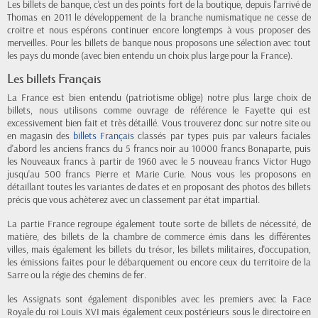
Les billets de banque, c'est un des points fort de la boutique, depuis l'arrivé de
Thomas en 2011 le développement de la branche numismatique ne cesse de
croitre et nous espérons continuer encore longtemps à vous proposer des
merveilles. Pour les billets de banque nous proposons une sélection avec tout
les pays du monde (avec bien entendu un choix plus large pour la France).
Les billets Français
La France est bien entendu (patriotisme oblige) notre plus large choix de
billets, nous utilisons comme ouvrage de référence le Fayette qui est
excessivement bien fait et très détaillé. Vous trouverez donc sur notre site ou
en magasin des
billets Français
classés par types puis par valeurs faciales
d'abord les anciens francs du 5 francs noir au 10000 francs Bonaparte, puis
les Nouveaux francs à partir de 1960 avec le 5 nouveau francs Victor Hugo
jusqu'au 500 francs Pierre et Marie Curie. Nous vous les proposons en
détaillant toutes les variantes de dates et en proposant des photos des billets
précis que vous achèterez avec un classement par état impartial.
La partie France regroupe également toute sorte de billets de nécessité, de
matière, des billets de la chambre de commerce émis dans les différentes
villes, mais également les billets du trésor, les billets militaires, d'occupation,
les émissions faites pour le débarquement ou encore ceux du territoire de la
Sarre ou la régie des chemins de fer.
les Assignats sont également disponibles avec les premiers avec la Face
Royale du roi Louis XVI mais également ceux postérieurs sous le directoire en