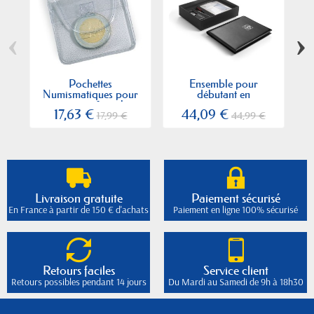
‹
›
Pochettes
Ensemble pour
Co
Numismatiques pour
débutant en
monnaies 1 poche
numismatique
17,63 €
44,09 €
17,99 €
44,99 €
Livraison gratuite
Paiement sécurisé
En France à partir de 150 € d'achats
Paiement en ligne 100% sécurisé
Retours faciles
Service client
Retours possibles pendant 14 jours
Du Mardi au Samedi de 9h à 18h30