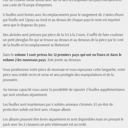
une carte de l'Europe d'imprimés.
6 feuilles sont livrées avec les emplacements pour le rangement de 2 séries d'euro
par feuille soit 12pays au total et au dessus de chaque pays le nom est imprimé
ainsi que le drapeau du pays.
Des alvéoles sont prévues par pièce de la 1ct à la 2 euro, il suffit de faire coulisser
un petit plexiglas fin qui se trouve au dessus et au dessous de la pièce par le coté
de la feuille et les emplacement se libéreront
Dans le
volume 1 sont prévus les 12 premiers pays qui ont eu l'euro et dans le
volume 2 les nouveaux pays
, liste jointe au dessous
Vous positionnez votre pièce de monnaie et vous repoussez cette languette, votre
pièce sera visible recto et verso et sera protégée des manipulations et de la
poussière.
Au niveau capacité vous aurez la possibilité de rajouter 2 feuilles supplémentaires
qui sont vendues séparément.
Les feuilles sont maintenues par 4 solides anneaux chromés. Et un étui de
protection solide est livré avec chaque album.
Les albums peuvent être livrés séparément et sont disponibles mais en prenant le
pack avec les 2 classeurs un prix intéressant est accordé.