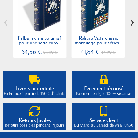
‹
›
l'album vista volume 1
Reliure Vista classic
pour une serie euro...
marquage pour séries...
c
54,86 €
41,84 €
58,99 €
44,99 €
Livraison gratuite
Paiement sécurisé
En France à partir de 150 € d'achats
Paiement en ligne 100% sécurisé
Retours faciles
Service client
Retours possibles pendant 14 jours
Du Mardi au Samedi de 9h à 18h30