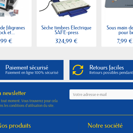
de filigranes
Sèche timbres Electrique
Sous main de
ck et...
SAFE-press
pour b
,99 €
324,99 €
7,99 €
Paiement sécurisé
Retours faciles
Paiement en ligne 100% sécurisé
Retours possibles pendant
a newsletter
à tout moment. Vous trouverez pour cela
s les conditions d'utilisation du site.
os produits
Notre société