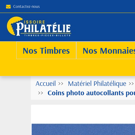
Contactez-nous
Nos Timbres
Nos Monnaie
Accueil
Matériel Philatélique
Coins photo autocollants pour