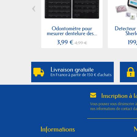
‹
Odontomètre pour
Detecteur 
mesurer dentelure des...
Sherlo
3,99 €
199
4,99 €
Livraison gratuite
En France à partir de 150 € d'achats
Inscription à l
Vous pouvez vous désinscrire 
nos informations de contact dan
Informations
N