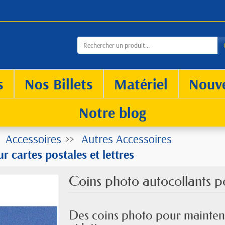
s
Nos Billets
Matériel
Nouv
Notre blog
Accessoires
Autres Accessoires
 cartes postales et lettres
Coins photo autocollants pou
Des coins photo pour maintenir