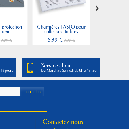
›
 protection
Charnières FASTO pour
Tissu de rech
ureau
coller ses timbres
Pres
6,39 €
11,99
9,99 €
7,99 €
Service client
 14 jours
Du Mardi au Samedi de 9h à 18h30
Contactez-nous