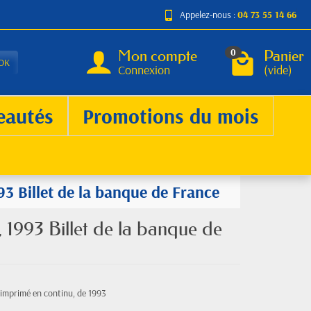
Appelez-nous :
04 73 55 14 66
Mon compte
Panier
0
OK
Connexion
(vide)
eautés
Promotions du mois
93 Billet de la banque de France
 1993 Billet de la banque de
 imprimé en continu, de 1993