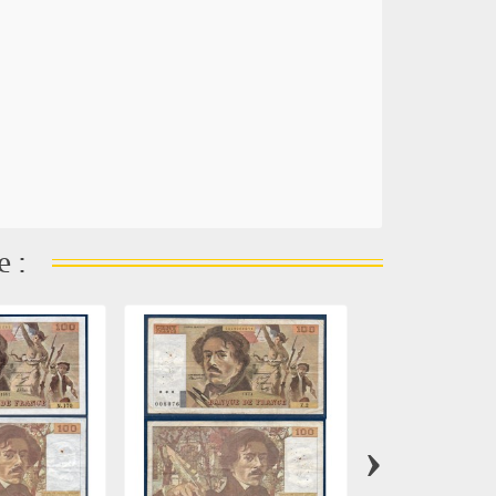
e :
›