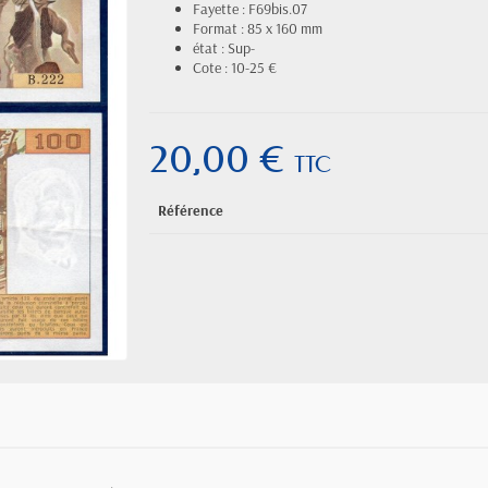
Fayette : F69bis.07
Format : 85 x 160 mm
état : Sup-
Cote : 10-25 €
20,00 €
TTC
Référence