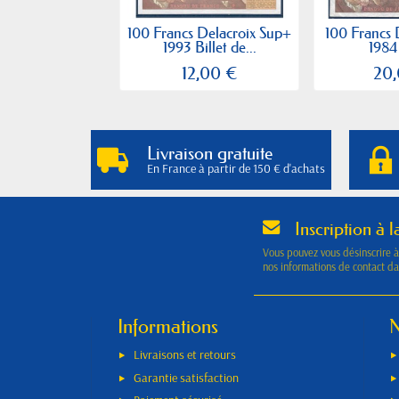
100 Francs Delacroix Sup+
100 Francs 
1993 Billet de...
1984 
12,00 €
20
Livraison gratuite
En France à partir de 150 € d'achats
Inscription à l
Vous pouvez vous désinscrire 
nos informations de contact dan
Informations
N
Livraisons et retours
Garantie satisfaction