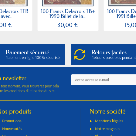
Delacroix TTB
100 Francs Delacroix TB+
100 Francs D
avec...
1990 Billet de la...
1991 Bille
,00 €
30,00 €
15,0
Paiement sécurisé
Retours faciles
Paiement en ligne 100% sécurisé
Retours possibles pendant
a newsletter
à tout moment. Vous trouverez pour cela
s les conditions d'utilisation du site.
os produits
Notre société
Promotions
Mentions légales
Nouveautés
Notre magasin