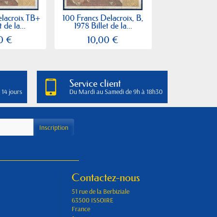
elacroix TB+
100 Francs Delacroix, B,
100 Francs Del
t de la...
1978 Billet de la...
1978 Billet 
0 €
10,00 €
70,00
Service client
 14 jours
Du Mardi au Samedi de 9h à 18h30
Contactez-nous
51 rue de la Berbiziale
63500 ISSOIRE
France