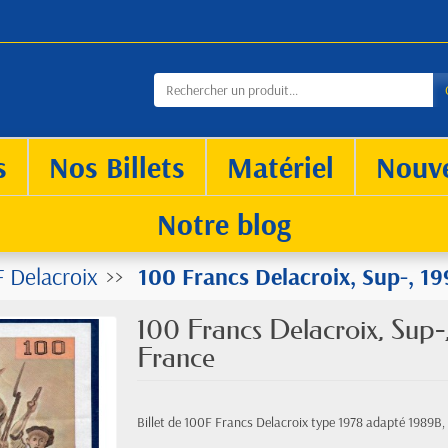
s
Nos Billets
Matériel
Nouv
Notre blog
 Delacroix
100 Francs Delacroix, Sup-, 19
100 Francs Delacroix, Sup-,
France
Billet de 100F Francs Delacroix type 1978 adapté 1989B,