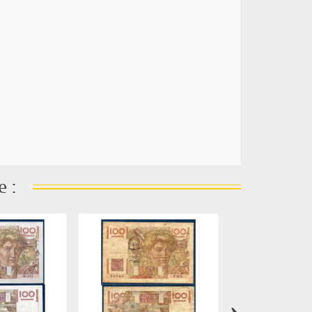
e :
›