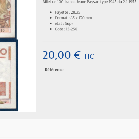
Billet de 100 francs Jeune Paysan type 1945 du 2.1.1953
Fayette : 28.35
Format : 85 x 130 mm
état : Sup+
Cote : 15-25€
20,00 €
TTC
Référence