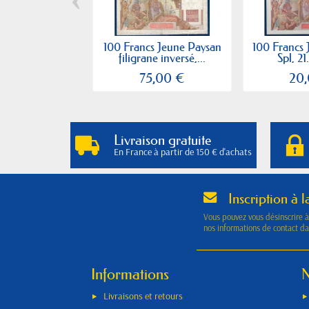
100 Francs Jeune Paysan
100 Francs 
filigrane inversé,...
Spl, 21.
75,00 €
20
Livraison gratuite
En France à partir de 150 € d'achats
Inscription à l
Vous pouvez vous désinscrire 
nos informations de contact dan
Informations
N
Livraisons et retours