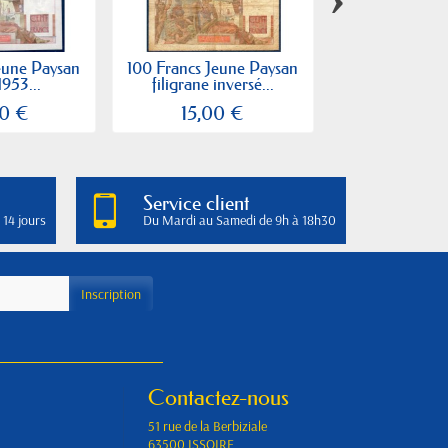
eune Paysan
100 Francs Jeune Paysan
100 Francs Je
1953...
filigrane inversé...
filigrane in
0 €
15,00 €
90,00
Service client
 14 jours
Du Mardi au Samedi de 9h à 18h30
Contactez-nous
51 rue de la Berbiziale
63500 ISSOIRE