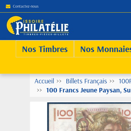
Contactez-nous
Nos Timbres
Nos Monnaie
Accueil
Billets Français
100
100 Francs Jeune Paysan, Sup