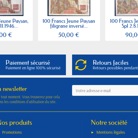
Jeune Paysan,
100 Francs Jeune Paysan
100 Francs J
11.1946...
filigrane inversé...
Spl 2.8.
,00 €
50,00 €
90,0
Paiement sécurisé
Retours faciles
Paiement en ligne 100% sécurisé
Retours possibles pendant
a newsletter
à tout moment. Vous trouverez pour cela
s les conditions d'utilisation du site.
os produits
Notre société
Promotions
Mentions légales