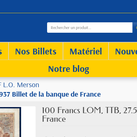
s
Nos Billets
Matériel
Nouv
Notre blog
F L.O. Merson
37 Billet de la banque de France
100 Francs LOM, TTB, 27.5.
France