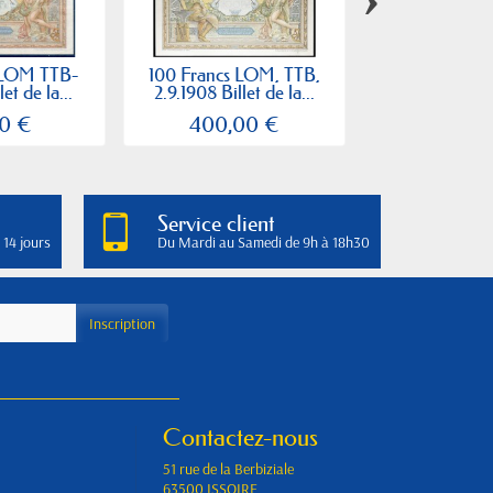
 LOM TTB-
100 Francs LOM, TTB,
100 Francs 
let de la...
2.9.1908 Billet de la...
6.7.1939 Bille
0 €
400,00 €
40,00
Service client
 14 jours
Du Mardi au Samedi de 9h à 18h30
Contactez-nous
51 rue de la Berbiziale
63500 ISSOIRE