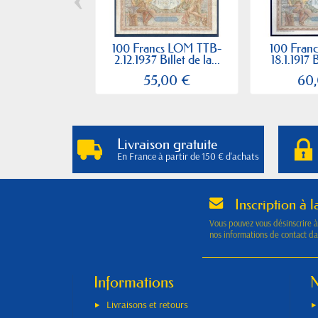
100 Francs LOM TTB-
100 Fran
2.12.1937 Billet de la...
18.1.1917 B
55,00 €
60
Livraison gratuite
En France à partir de 150 € d'achats
Inscription à l
Vous pouvez vous désinscrire 
nos informations de contact dan
Informations
N
Livraisons et retours