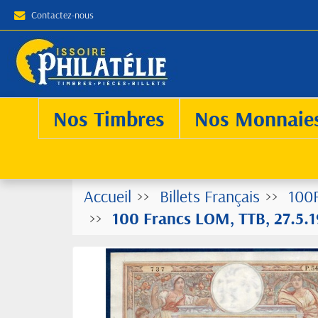
Contactez-nous
Nos Timbres
Nos Monnaie
Accueil
Billets Français
100
100 Francs LOM, TTB, 27.5.19