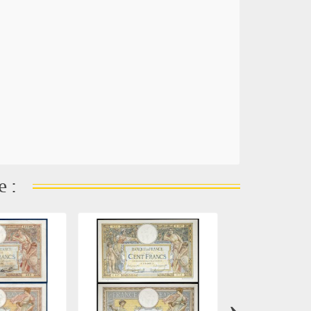
e :
›