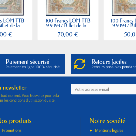
cs LOM TTB
100 Francs LOM TTB
100 Francs
illet de la...
9.9.1937 Billet de la...
9.9.1937 Bil
,00 €
70,00 €
50,0
Paiement sécurisé
Retours faciles
Paiement en ligne 100% sécurisé
Retours possibles pendant
a newsletter
à tout moment. Vous trouverez pour cela
s les conditions d'utilisation du site.
os produits
Notre société
Promotions
Mentions légales