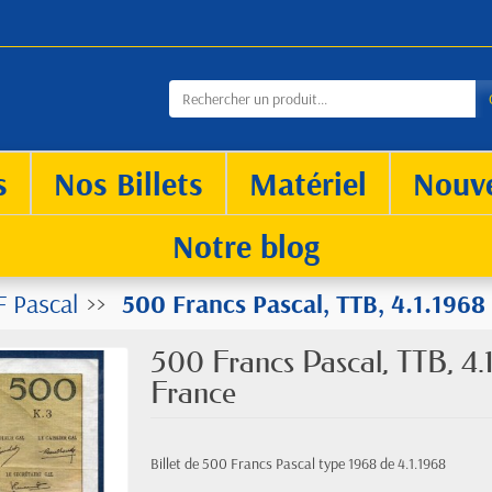
s
Nos Billets
Matériel
Nouv
Notre blog
 Pascal
500 Francs Pascal, TTB, 4.1.1968 
500 Francs Pascal, TTB, 4.1
France
Billet de 500 Francs Pascal type 1968 de 4.1.1968