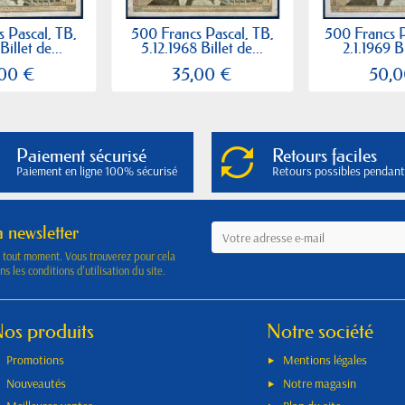
 Pascal, TB,
500 Francs Pascal, TB,
500 Francs P
Billet de...
5.12.1968 Billet de...
2.1.1969 Bi
,00 €
35,00 €
50,0
Paiement sécurisé
Retours faciles
Paiement en ligne 100% sécurisé
Retours possibles pendant
a newsletter
à tout moment. Vous trouverez pour cela
s les conditions d'utilisation du site.
os produits
Notre société
Promotions
Mentions légales
Nouveautés
Notre magasin