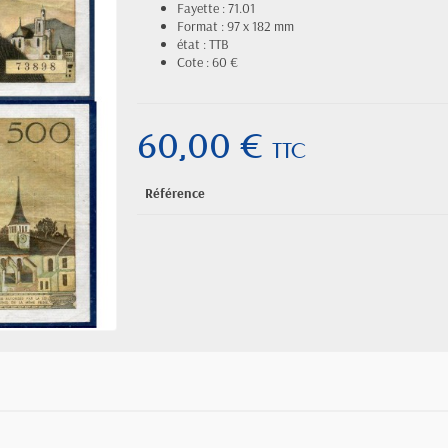
Fayette : 71.01
Format : 97 x 182 mm
état : TTB
Cote : 60 €
60,00 €
TTC
Référence