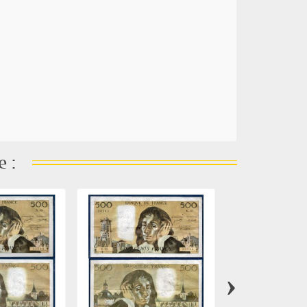
e :
›