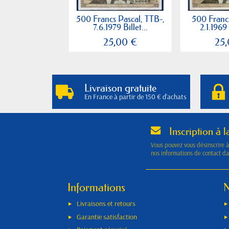
500 Francs Pascal, TTB-,
500 Francs
7.6.1979 Billet...
2.1.1969 
25,00 €
25
Livraison gratuite
En France à partir de 150 € d'achats
Inscription à l
Vous pouvez vous désinscrire 
nos informations de contact dan
Informations
N
Livraisons et retours
Garantie satisfaction