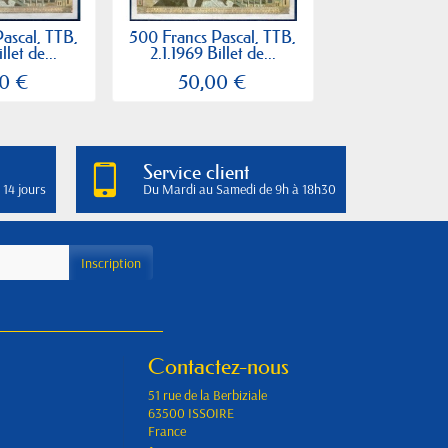
ascal, TTB,
500 Francs Pascal, TTB,
500 Francs Pa
llet de...
2.1.1969 Billet de...
2.1.1969 Bill
0 €
50,00 €
25,00
Service client
 14 jours
Du Mardi au Samedi de 9h à 18h30
Contactez-nous
51 rue de la Berbiziale
63500 ISSOIRE
France