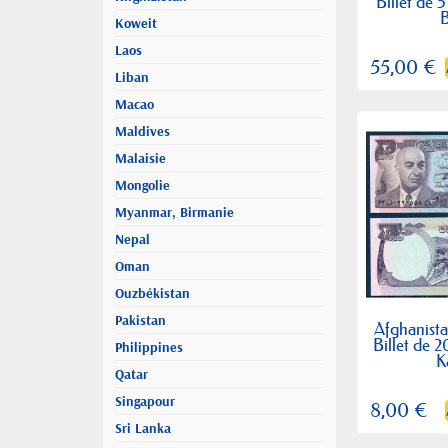
Billet de 
Koweit
Laos
55,00 €
Liban
Macao
Maldives
Malaisie
Mongolie
Myanmar, Birmanie
Nepal
Oman
Ouzbékistan
Pakistan
Afghanista
Billet de 2
Philippines
K
Qatar
Singapour
8,00 €
Sri Lanka