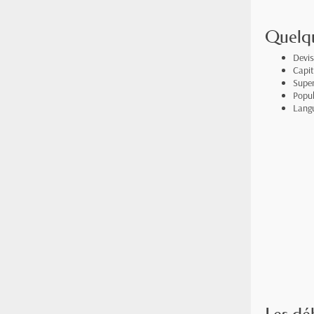
Quelqu
Devis
Capit
Super
Popul
Langu