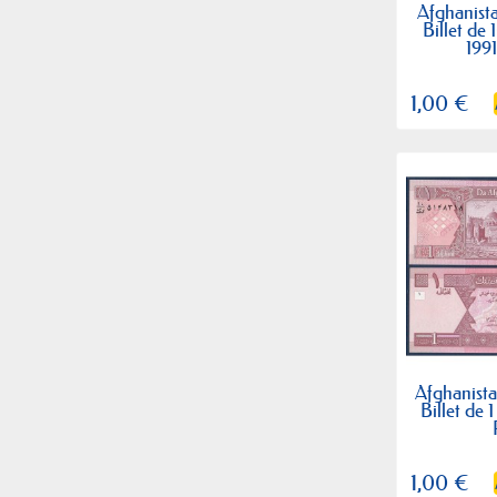
Afghanista
Billet de
1991
1,00 €
Afghanista
Billet de 
1,00 €