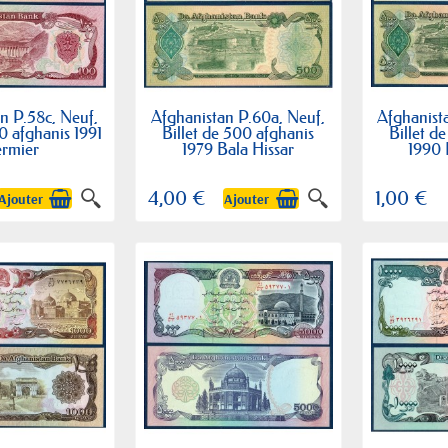
n P.58c, Neuf,
Afghanistan P.60a, Neuf,
Afghanist
00 afghanis 1991
Billet de 500 afghanis
Billet d
ermier
1979 Bala Hissar
1990 
4,00 €
1,00 €
Ajouter
Ajouter