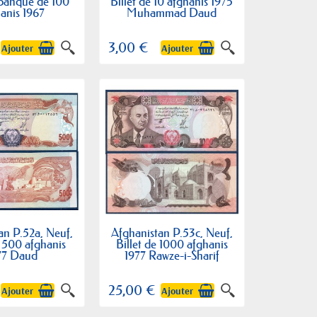
 banque de 100
Billet de 10 afghanis 1975
anis 1967
Muhammad Daud
3,00 €
Ajouter
Ajouter
an P.52a, Neuf,
Afghanistan P.53c, Neuf,
e 500 afghanis
Billet de 1000 afghanis
77 Daud
1977 Rawze-i-Sharif
25,00 €
Ajouter
Ajouter