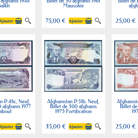
5 afghanis 1948
Billet de 50 afghanis 1961
Billet de
Balkh
Mausolée
afgh
75,00 €
25,00 €
Ajouter
Ajouter
n P.48c, Neuf,
Afghanistan P.51b, Neuf,
Afghanist
0 afghanis 1977
Billet de 500 afghanis
Billet d
aboul
1975 Fortification
19
35,00 €
25,00 €
Ajouter
Ajouter