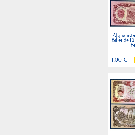
Afghanista
Billet de 1
F
1,00 €