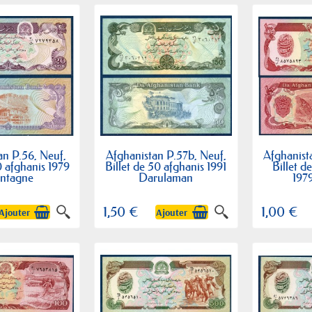
an P.56, Neuf,
Afghanistan P.57b, Neuf,
Afghanist
0 afghanis 1979
Billet de 50 afghanis 1991
Billet d
ntagne
Darulaman
197
1,50 €
1,00 €
Ajouter
Ajouter