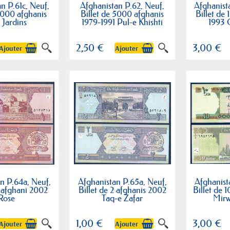
n P.61c, Neuf,
Afghanistan P.62, Neuf,
Afghanist
 1000 afghanis
Billet de 5000 afghanis
Billet de
 Jardins
1979-1991 Pul-e Khishti
1993 
2,50 €
3,00 €
Ajouter
Ajouter
n P.64a, Neuf,
Afghanistan P.65a, Neuf,
Afghanist
1 afghani 2002
Billet de 2 afghanis 2002
Billet de 
Rose
Taq-e Zafar
Mirw
1,00 €
3,00 €
Ajouter
Ajouter