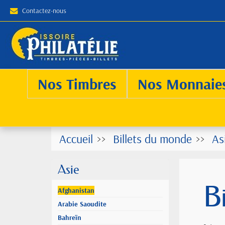
Contactez-nous
Nos Timbres
Nos Monnaie
Accueil
Billets du monde
As
Asie
B
Afghanistan
Arabie Saoudite
Bahreïn