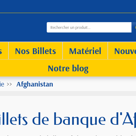
s
Nos Billets
Matériel
Nouv
Notre blog
ie
Afghanistan
illets de banque d'A