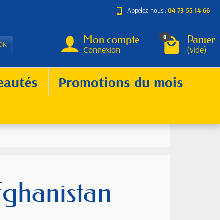
Appelez-nous :
04 73 55 14 66
Mon compte
Panier
0
OK
Connexion
(vide)
eautés
Promotions du mois
fghanistan