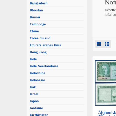
Notr
Bangladesh
Découvr
Bhoutan
idéal p
Brunei
Cambodge
Chine
Corée du sud
Emirats arabes Unis
Hong Kong
Inde
Inde Néerlandaise
Indochine
Indonésie
Irak
Israël
Japon
Jordanie
Afghanist
Kirghizistan