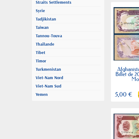
Straits Settlements
Syrie
Tadjikistan
Taiwan
Tannou-Touva
Thaïlande
Tibet
Timor
Afghanist
Turkmenistan
Billet de 2
Viet-Nam Nord
Mo
Viet-Nam Sud
5,00 €
Yemen