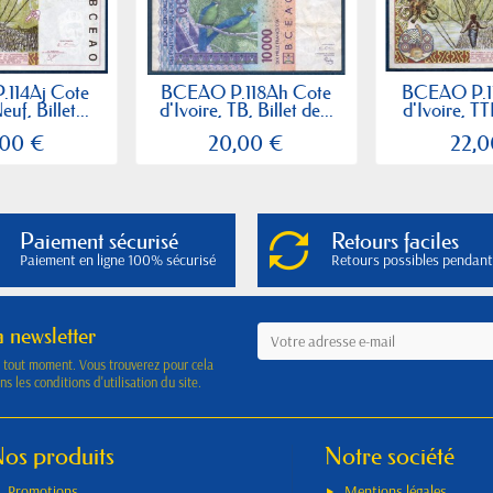
114Aj Cote
BCEAO P.118Ah Cote
BCEAO P.1
euf, Billet...
d'Ivoire, TB, Billet de...
d'Ivoire, TTB
,00 €
20,00 €
22,0
Paiement sécurisé
Retours faciles
Paiement en ligne 100% sécurisé
Retours possibles pendant
a newsletter
à tout moment. Vous trouverez pour cela
s les conditions d'utilisation du site.
os produits
Notre société
Promotions
Mentions légales