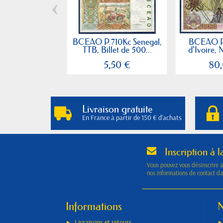
‹
BCEAO P.710Kc Senegal,
BCEAO P.
TTB, Billet de 500...
d'Ivoire, N
5,50 €
80
Livraison gratuite
En France à partir de 150 € d'achats
Inscription à l
Vous pouvez vous désinscrire 
nos informations de contact dan
Informations
N
Livraisons et retours