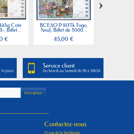
›
14Ag Cote
BCEAO P.813Tk Togo,
BCEAO P.114
-, Billet...
Neuf, Billet de 5000...
Billet de 10000
0 €
45,00 €
20,00
Service client
 14 jours
Du Mardi au Samedi de 9h à 18h30
Contactez-nous
51 rue de la Berbiziale