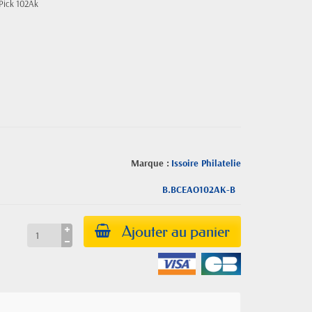
 Pick 102Ak
Marque :
Issoire Philatelie
B.BCEAO102AK-B
Ajouter au panier