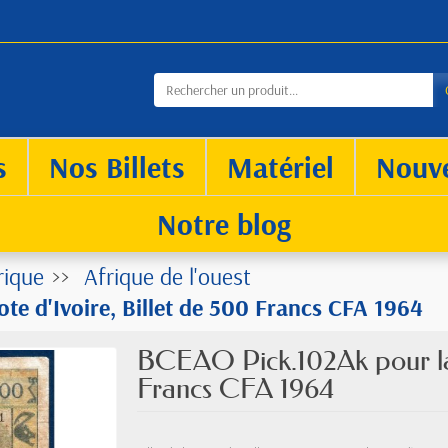
s
Nos Billets
Matériel
Nouv
Notre blog
rique
Afrique de l'ouest
e d'Ivoire, Billet de 500 Francs CFA 1964
BCEAO Pick.102Ak pour la 
Francs CFA 1964