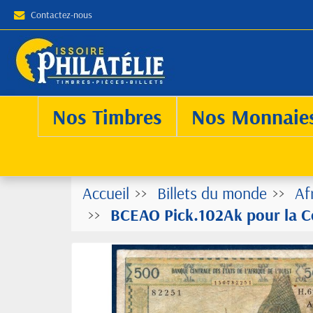
Contactez-nous
Nos Timbres
Nos Monnaie
Accueil
Billets du monde
Af
BCEAO Pick.102Ak pour la Cot