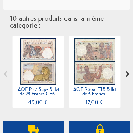
10 autres produits dans la même
catégorie :
‹
›
AOF P.27, Sup- Billet
AOF P.36a, TTB Billet
AO
de 25 Francs CFA...
de 5 Francs...
45,00 €
17,00 €