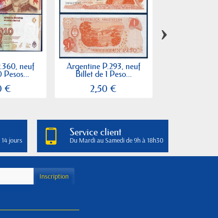
›
.360, neuf
Argentine P.293, neuf
Argentine P.3
0 Pesos...
Billet de 1 Peso...
Billet de 200
0 €
2,50 €
6,00
Service client
 14 jours
Du Mardi au Samedi de 9h à 18h30