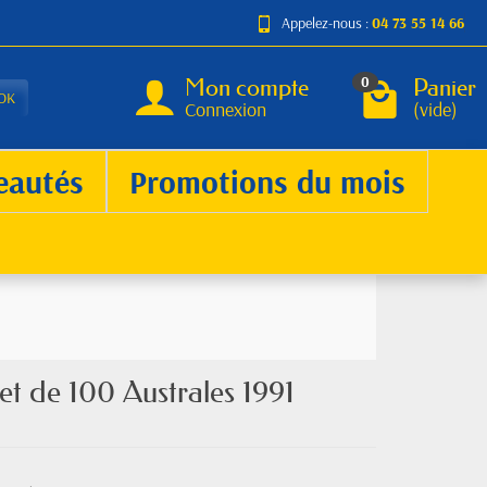
Appelez-nous :
04 73 55 14 66
Mon compte
Panier
0
OK
Connexion
(vide)
eautés
Promotions du mois
let de 100 Australes 1991