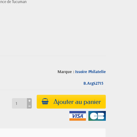
ovince de Tucuman
Marque :
Issoire Philatelie
B.ArgS2715
Ajouter au panier