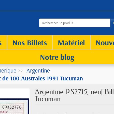
s
Nos Billets
Matériel
Nouv
Notre blog
érique
Argentine
et de 100 Australes 1991 Tucuman
Argentine P.S2715, neuf Bil
Tucuman