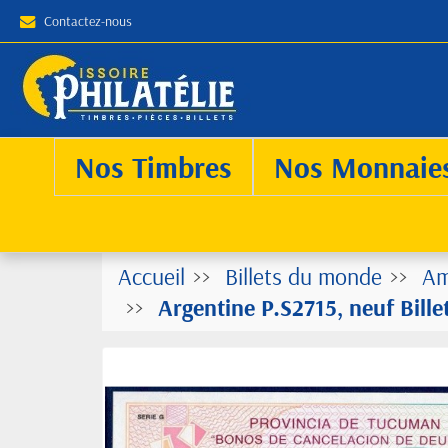
Contactez-nous
Nos Timbres
Nos Monnaie
Accueil
Billets du monde
Am
Argentine P.S2715, neuf Bill