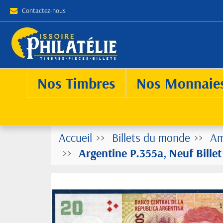
Contactez-nous
Nos Timbres
Nos Monnaie
Accueil
Billets du monde
Am
Argentine P.355a, Neuf Bill