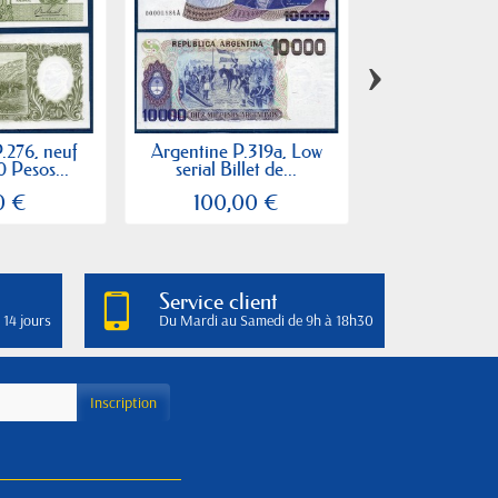
›
.276, neuf
Argentine P.319a, Low
Argentine P.3
0 Pesos...
serial Billet de...
Billet de 500
0 €
100,00 €
2,50
Service client
 14 jours
Du Mardi au Samedi de 9h à 18h30