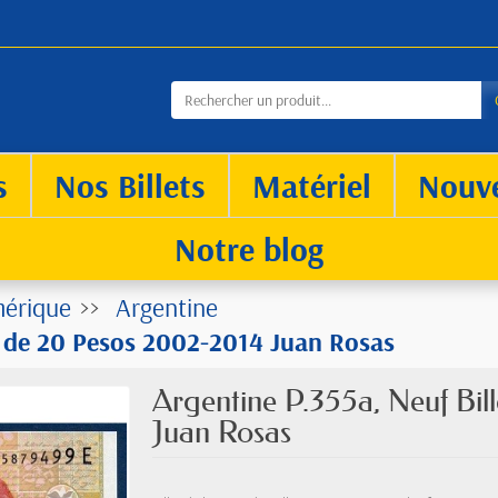
s
Nos Billets
Matériel
Nouv
Notre blog
érique
Argentine
et de 20 Pesos 2002-2014 Juan Rosas
Argentine P.355a, Neuf Bil
Juan Rosas