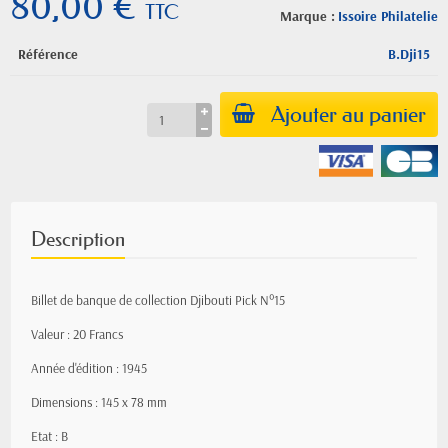
80,00 €
TTC
Marque :
Issoire Philatelie
Référence
B.Dji15
Ajouter au panier
Description
Billet de banque de collection Djibouti Pick N°15
Valeur : 20 Francs
Année d'édition : 1945
Dimensions : 145 x 78 mm
Etat : B