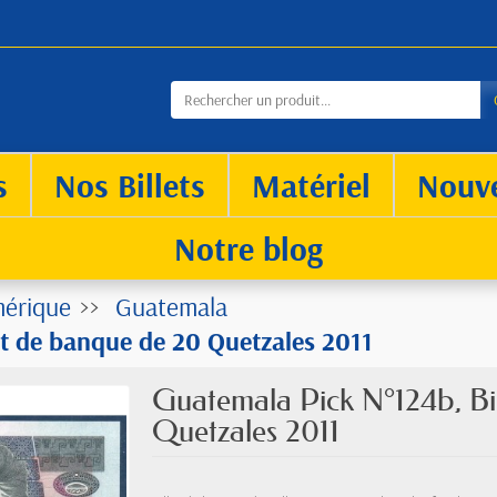
s
Nos Billets
Matériel
Nouv
Notre blog
érique
Guatemala
et de banque de 20 Quetzales 2011
Guatemala Pick N°124b, Bi
Quetzales 2011