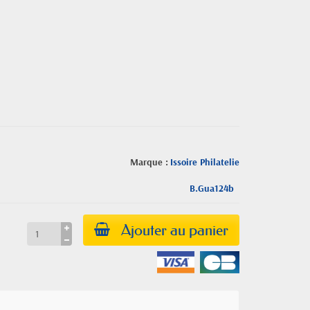
Marque :
Issoire Philatelie
B.Gua124b
Ajouter au panier