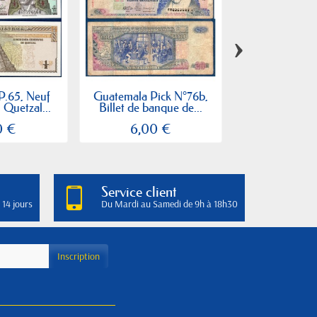
›
P.65, Neuf
Guatemala Pick N°76b,
Guatemala Pic
5 Quetzal...
Billet de banque de...
Billet de ban
0 €
6,00 €
4,00
Service client
 14 jours
Du Mardi au Samedi de 9h à 18h30