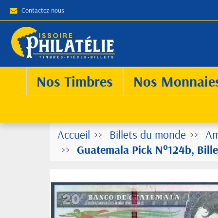
Contactez-nous
Nos Timbres
Nos Monnaie
Accueil
Billets du monde
Am
Guatemala Pick N°124b, Bill