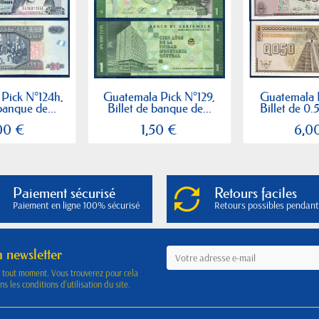
Pick N°124h,
Guatemala Pick N°129,
Guatemala 
banque de...
Billet de banque de...
Billet de 0.
00 €
1,50 €
6,0
Paiement sécurisé
Retours faciles
Paiement en ligne 100% sécurisé
Retours possibles pendant
a newsletter
à tout moment. Vous trouverez pour cela
s les conditions d'utilisation du site.