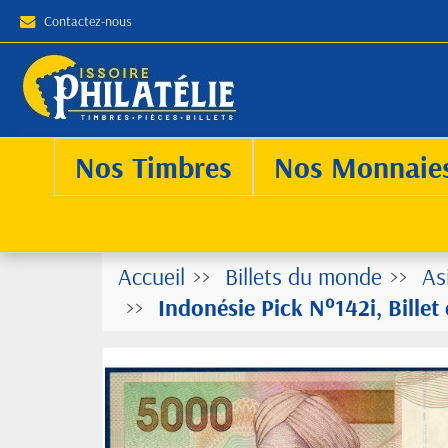
Contactez-nous
Nos Timbres
Nos Monnaie
Accueil
Billets du monde
As
Indonésie Pick N°142i, Bill