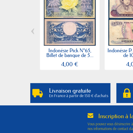
‹
Indonésie Pick N°65,
Indonésie P.
Billet de banque de 5...
de 1
4,00 €
4,
Livraison gratuite
En France à partir de 150 € d'achats
Inscription à l
Vous pouvez vous désinscrire 
nos informations de contact dan