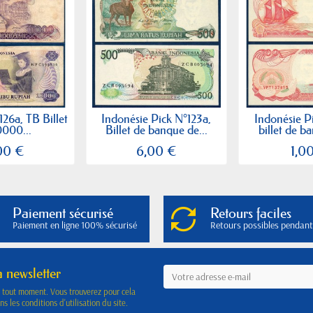
126a, TB Billet
Indonésie Pick N°123a,
Indonésie P
0000...
Billet de banque de...
billet de b
00 €
6,00 €
1,0
Paiement sécurisé
Retours faciles
Paiement en ligne 100% sécurisé
Retours possibles pendant
a newsletter
à tout moment. Vous trouverez pour cela
s les conditions d'utilisation du site.