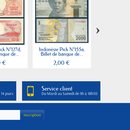
›
ick N°127d,
Indonésie Pick N°155a,
Indonésie P.1
anque de...
Billet de banque de...
Billet de 1
0 €
2,00 €
5,00
Service client
 14 jours
Du Mardi au Samedi de 9h à 18h30