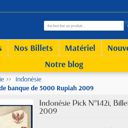
s
Nos Billets
Matériel
Nouv
Notre blog
ie
Indonésie
et de banque de 5000 Rupiah 2009
Indonésie Pick N°142i, Bil
2009