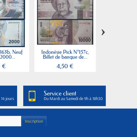
›
.163b, Neuf
Indonésie Pick N°157c,
Indonésie P.
 2000...
Billet de banque de...
Billet de 25 
0 €
4,50 €
7,50
Service client
 14 jours
Du Mardi au Samedi de 9h à 18h30