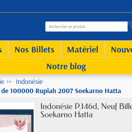
s
Nos Billets
Matériel
Nouv
Notre blog
ie
Indonésie
et de 100000 Rupiah 2007 Soekarno Hatta
Indonésie P.146d, Neuf Bi
Soekarno Hatta