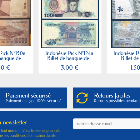
Pick N°150a,
Indonésie Pick N°124a,
Indonésie P
banque de...
Billet de banque de...
Billet de
50 €
3,00 €
1,5
Paiement sécurisé
Retours faciles
Paiement en ligne 100% sécurisé
Retours possibles pendant
a newsletter
à tout moment. Vous trouverez pour cela
s les conditions d'utilisation du site.