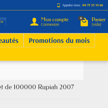
Appelez-nous :
04 73 55 14 66
Mon compte
Panier
0
OK
Connexion
(vide)
eautés
Promotions du mois
llet de 100000 Rupiah 2007