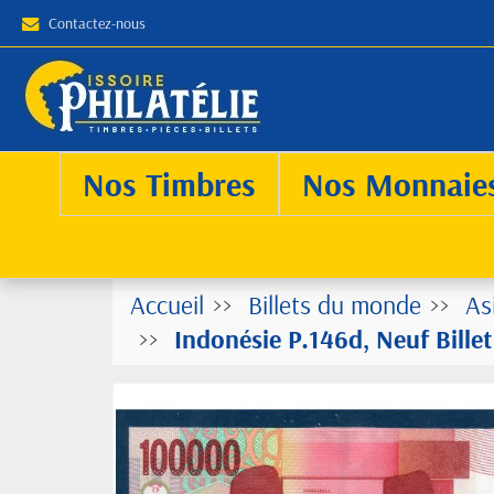
Contactez-nous
Nos Timbres
Nos Monnaie
Accueil
Billets du monde
As
Indonésie P.146d, Neuf Bill