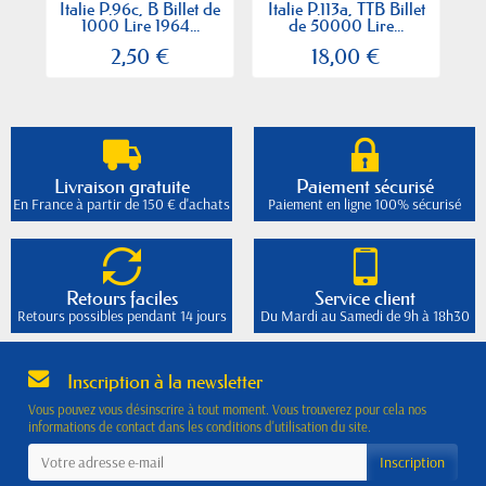
Italie P.96c, B Billet de
Italie P.113a, TTB Billet
I
1000 Lire 1964...
de 50000 Lire...
2,50 €
18,00 €
Livraison gratuite
Paiement sécurisé
En France à partir de 150 € d'achats
Paiement en ligne 100% sécurisé
Retours faciles
Service client
Retours possibles pendant 14 jours
Du Mardi au Samedi de 9h à 18h30
Inscription à la newsletter
Vous pouvez vous désinscrire à tout moment. Vous trouverez pour cela nos
informations de contact dans les conditions d'utilisation du site.