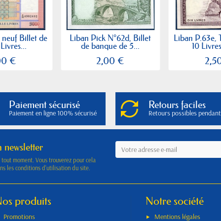
 neuf Billet de
Liban Pick N°62d, Billet
Liban P.63e, 
ivres...
de banque de 5...
10 Livres
00 €
2,00 €
2,5
Paiement sécurisé
Retours faciles
Paiement en ligne 100% sécurisé
Retours possibles pendant
a newsletter
à tout moment. Vous trouverez pour cela
s les conditions d'utilisation du site.
os produits
Notre société
Promotions
Mentions légales