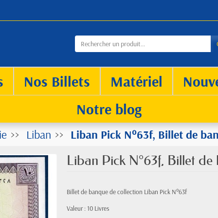
s
Nos Billets
Matériel
Nouv
Notre blog
ie
Liban
Liban Pick N°63f, Billet de ba
Liban Pick N°63f, Billet d
Billet de banque de collection Liban Pick N°63f
Valeur : 10 Livres