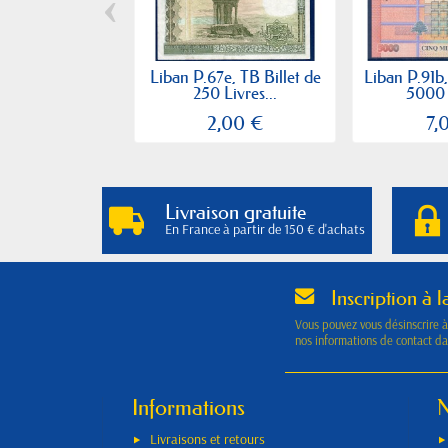
‹
Liban P.67e, TB Billet de
Liban P.91b,
250 Livres...
5000 L
2,00 €
7,
Livraison gratuite
En France à partir de 150 € d'achats
Inscription à l
Vous pouvez vous désinscrire 
nos informations de contact dan
Informations
N
Livraisons et retours