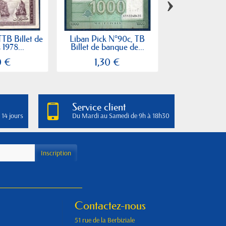
›
TTB Billet de
Liban Pick N°90c, TB
Liban Pick N°6
 1978...
Billet de banque de...
de banque d
0 €
1,30 €
3,00
Service client
 14 jours
Du Mardi au Samedi de 9h à 18h30
Contactez-nous
51 rue de la Berbiziale