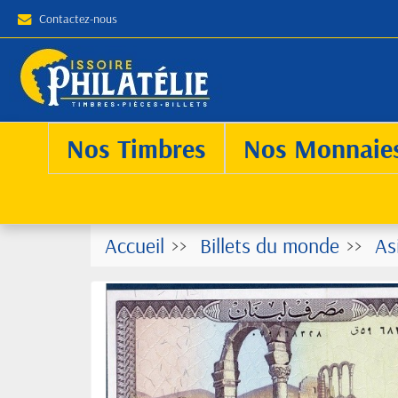
Contactez-nous
Nos Timbres
Nos Monnaie
Accueil
Billets du monde
As