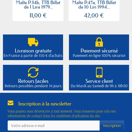
Malte P.34b, TTB Billet
Malte P.47a, TTB Billet
Ma
de 1 Lira 1979...
de 10 Liri 1994...
11,00 €
42,00 €
Livraison gratuite
Paiement sécurisé
En France à partir de 150 € d'achats
Paiement en ligne 100% sécurisé
Retours faciles
Service client
Retours possibles pendant 14 jours
Du Mardi au Samedi de 9h à 18h30
Inscription à la newsletter
Vous pouvez vous désinscrire à tout moment. Vous trouverez pour cela nos
informations de contact dans les conditions d'utilisation du site.