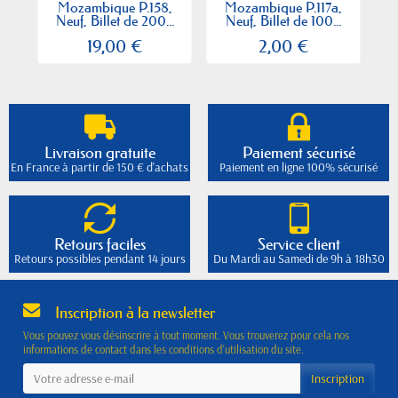
Mozambique P.158,
Mozambique P.117a,
M
Neuf, Billet de 200...
Neuf, Billet de 100...
19,00 €
2,00 €
Livraison gratuite
Paiement sécurisé
En France à partir de 150 € d'achats
Paiement en ligne 100% sécurisé
Retours faciles
Service client
Retours possibles pendant 14 jours
Du Mardi au Samedi de 9h à 18h30
Inscription à la newsletter
Vous pouvez vous désinscrire à tout moment. Vous trouverez pour cela nos
informations de contact dans les conditions d'utilisation du site.