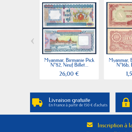
‹
Myanmar, Birmanie Pick
Myanmar, B
N°82, Neuf Billet...
N°16b, B
26,00 €
1,
Livraison gratuite
En France à partir de 150 € d'achats
Inscription à l