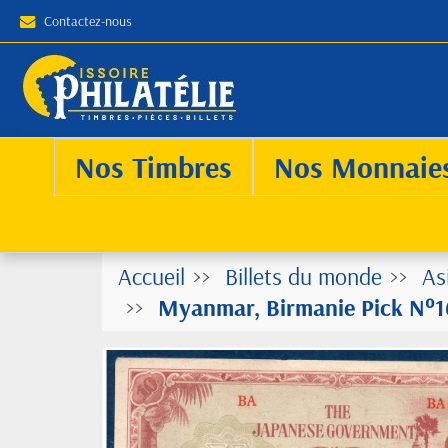
Contactez-nous
Nos Timbres
Nos Monnaie
Accueil
Billets du monde
As
Myanmar, Birmanie Pick N°16