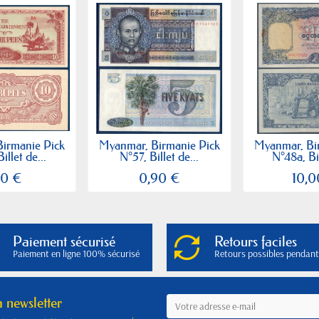
irmanie Pick
Myanmar, Birmanie Pick
Myanmar, Bi
illet de...
N°57, Billet de...
N°48a, Bil
50 €
0,90 €
10,0
Paiement sécurisé
Retours faciles
Paiement en ligne 100% sécurisé
Retours possibles pendant
a newsletter