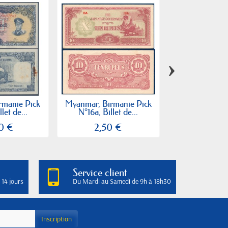
›
rmanie Pick
Myanmar, Birmanie Pick
Myanmar, Birm
let de...
N°16a, Billet de...
N°67, Bille
0 €
2,50 €
0,40
Service client
 14 jours
Du Mardi au Samedi de 9h à 18h30