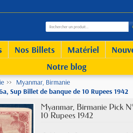
s
Nos Billets
Matériel
Nouv
Notre blog
ie
Myanmar, Birmanie
a, Sup Billet de banque de 10 Rupees 1942
Myanmar, Birmanie Pick N°
10 Rupees 1942