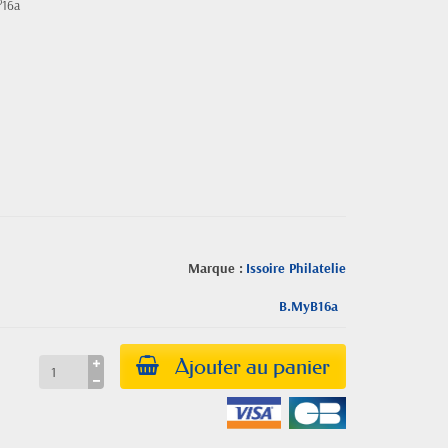
°16a
Marque :
Issoire Philatelie
B.MyB16a
Ajouter au panier