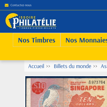
Contactez-nous
Nos Timbres
Nos Monnaie
Accueil
Billets du monde
As