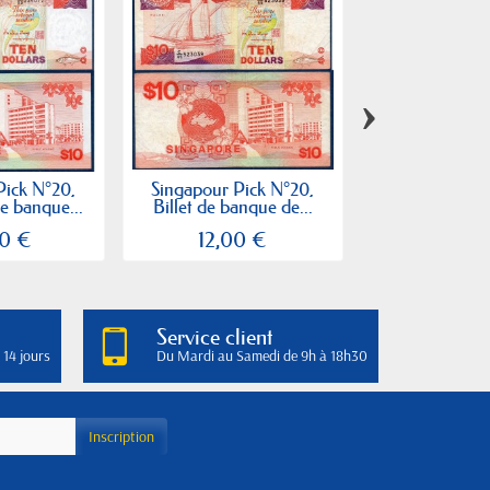
›
Pick N°20,
Singapour Pick N°20,
Singapour Pick 
de banque...
Billet de banque de...
de banque 
0 €
12,00 €
5,00
Service client
 14 jours
Du Mardi au Samedi de 9h à 18h30