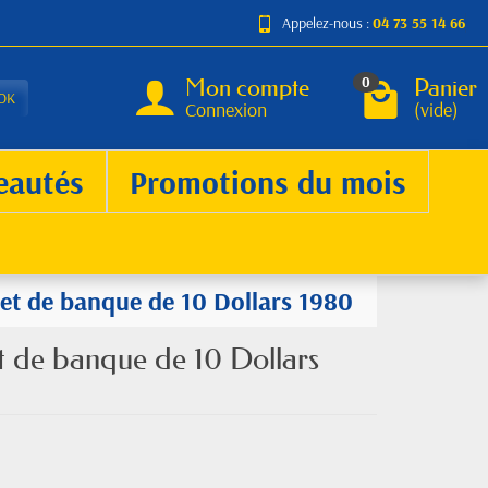
Appelez-nous :
04 73 55 14 66
Mon compte
Panier
0
OK
Connexion
(vide)
eautés
Promotions du mois
let de banque de 10 Dollars 1980
et de banque de 10 Dollars