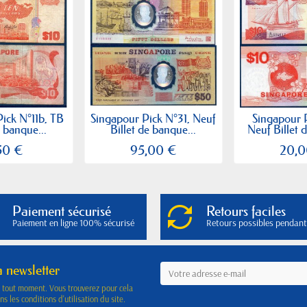
ick N°11b, TB
Singapour Pick N°31, Neuf
Singapour 
e banque...
Billet de banque...
Neuf Billet 
50 €
95,00 €
20,0
Paiement sécurisé
Retours faciles
Paiement en ligne 100% sécurisé
Retours possibles pendant
a newsletter
à tout moment. Vous trouverez pour cela
s les conditions d'utilisation du site.