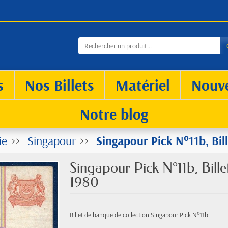
s
Nos Billets
Matériel
Nouv
Notre blog
ie
Singapour
Singapour Pick N°11b, Bil
Singapour Pick N°11b, Bill
1980
Billet de banque de collection Singapour Pick N°11b