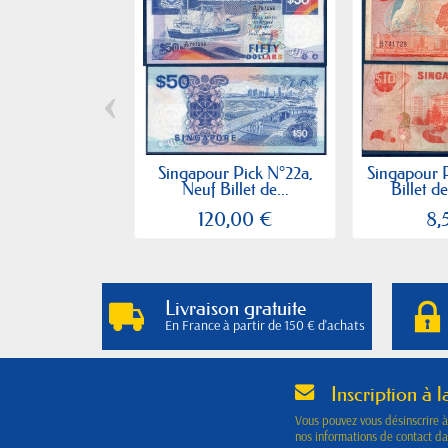
‹
Singapour Pick N°22a,
Singapour P
Neuf Billet de...
Billet d
120,00 €
8,
Livraison gratuite
En France à partir de 150 € d'achats
Inscription à l
Vous pouvez vous désinscrire 
nos informations de contact dan