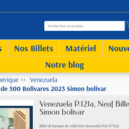
s
Nos Billets
Matériel
Nouv
Notre blog
érique
Venezuela
t de 500 Bolivares 2023 Simon bolivar
Venezuela P.121a, Neuf Bil
Simon bolivar
Billet de banque de collection Venezuela Pick N°121a