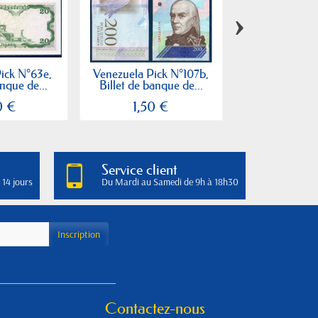
›
ick N°63e,
Venezuela Pick N°107b,
Venezuela Pic
anque de...
Billet de banque de...
Billet de ban
0 €
1,50 €
2,00
Service client
 14 jours
Du Mardi au Samedi de 9h à 18h30
Contactez-nous