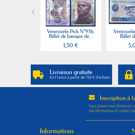
‹
Venezuela Pick N°95b,
Venezuela
Billet de banque de...
Billet 
1,50 €
5,
Livraison gratuite
En France à partir de 150 € d'achats
Inscription à l
Vous pouvez vous désinscrire 
nos informations de contact dan
Informations
N