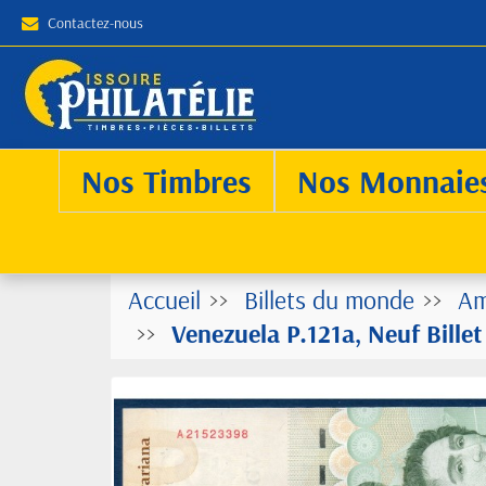
Contactez-nous
Nos Timbres
Nos Monnaie
Accueil
Billets du monde
Am
Venezuela P.121a, Neuf Bille