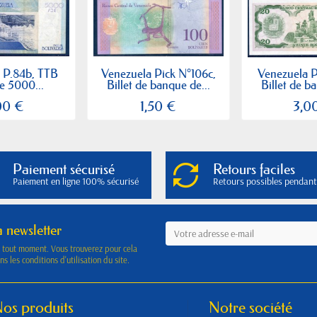
 P.84b, TTB
Venezuela Pick N°106c,
Venezuela P
de 5000...
Billet de banque de...
Billet de b
00 €
1,50 €
3,0
Paiement sécurisé
Retours faciles
Paiement en ligne 100% sécurisé
Retours possibles pendant
a newsletter
à tout moment. Vous trouverez pour cela
s les conditions d'utilisation du site.
os produits
Notre société