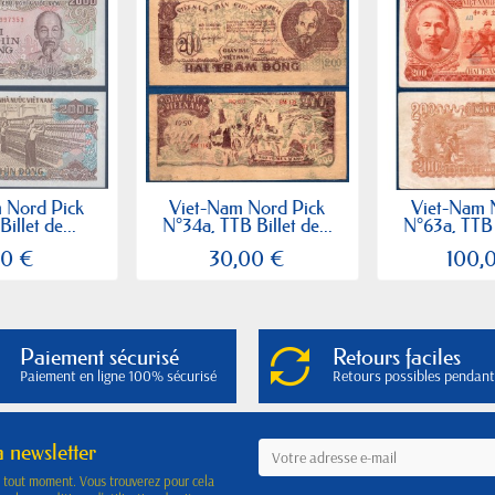
 Nord Pick
Viet-Nam Nord Pick
Viet-Nam 
illet de...
N°34a, TTB Billet de...
N°63a, TTB B
20 €
30,00 €
100,
Paiement sécurisé
Retours faciles
Paiement en ligne 100% sécurisé
Retours possibles pendant
a newsletter
à tout moment. Vous trouverez pour cela