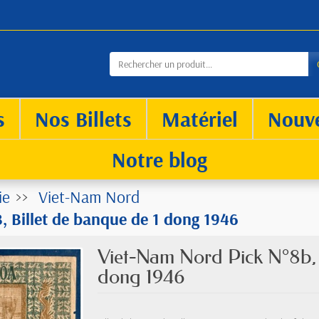
s
Nos Billets
Matériel
Nouv
Notre blog
ie
Viet-Nam Nord
, Billet de banque de 1 dong 1946
Viet-Nam Nord Pick N°8b, 
dong 1946