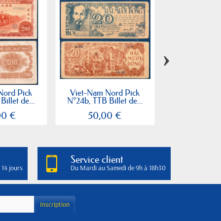
›
Nord Pick
Viet-Nam Nord Pick
Viet-Nam No
illet de...
N°24b, TTB Billet de...
N°61b, Spl Bil
00 €
50,00 €
30,00
Service client
 14 jours
Du Mardi au Samedi de 9h à 18h30