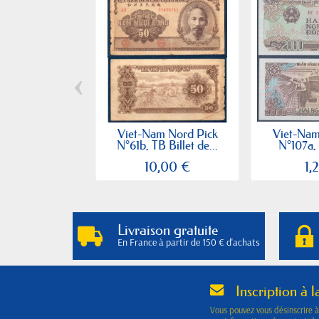
‹
Viet-Nam Nord Pick
Viet-Nam
N°61b, TB Billet de...
N°107a, B
10,00 €
1,
Livraison gratuite
En France à partir de 150 € d'achats
Inscription à l
Vous pouvez vous désinscrire 