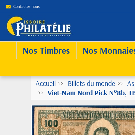
Contactez-nous
Nos Timbres
Nos Monnaie
Accueil
Billets du monde
As
Viet-Nam Nord Pick N°8b, TB