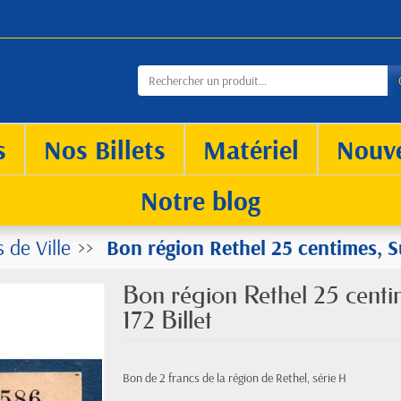
s
Nos Billets
Matériel
Nouv
Notre blog
 de Ville
Bon région Rethel 25 centimes, Su
Bon région Rethel 25 centim
172 Billet
Bon de 2 francs de la région de Rethel, série H