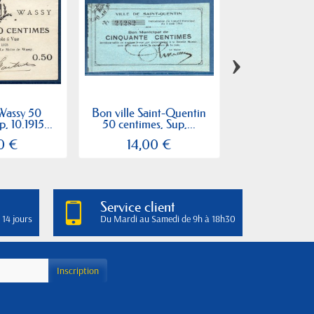
›
 Wassy 50
Bon ville Saint-Quentin
Bon interco
, 10.1915...
50 centimes, Sup,...
Montmédy 1
TTB+,.
0 €
14,00 €
12,00
Service client
 14 jours
Du Mardi au Samedi de 9h à 18h30