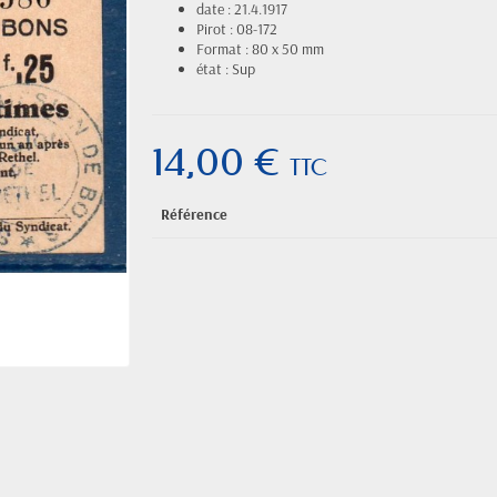
date : 21.4.1917
Pirot : 08-172
Format : 80 x 50 mm
état : Sup
14,00 €
TTC
Référence