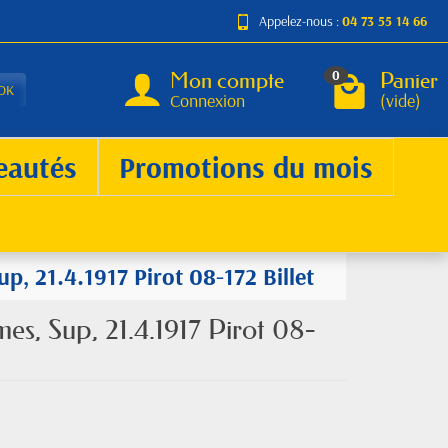
Appelez-nous :
04 73 55 14 66
Mon compte
Panier
0
OK
Connexion
(vide)
eautés
Promotions du mois
p, 21.4.1917 Pirot 08-172 Billet
es, Sup, 21.4.1917 Pirot 08-