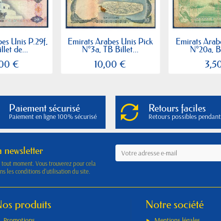
es Unis P.29f,
Emirats Arabes Unis Pick
Emirats Arab
let de...
N°3a, TB Billet...
N°20a, B 
,00 €
10,00 €
3,5
Paiement sécurisé
Retours faciles
Paiement en ligne 100% sécurisé
Retours possibles pendant
a newsletter
à tout moment. Vous trouverez pour cela
s les conditions d'utilisation du site.
os produits
Notre société
Promotions
Mentions légales