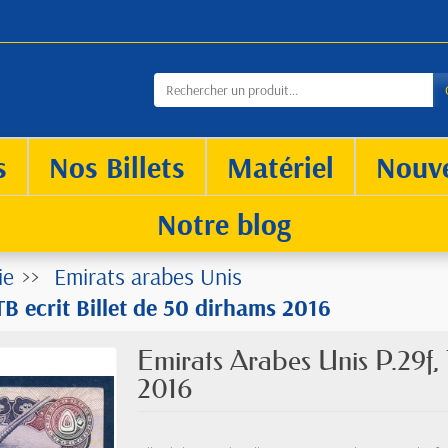
s
Nos Billets
Matériel
Nouv
Notre blog
ie
Emirats arabes Unis
TB ecrit Billet de 50 dirhams 2016
Emirats Arabes Unis P.29f, 
2016