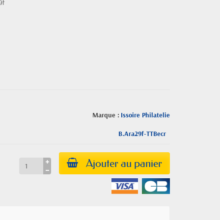
9f
Marque :
Issoire Philatelie
B.Ara29f-TTBecr
Ajouter au panier