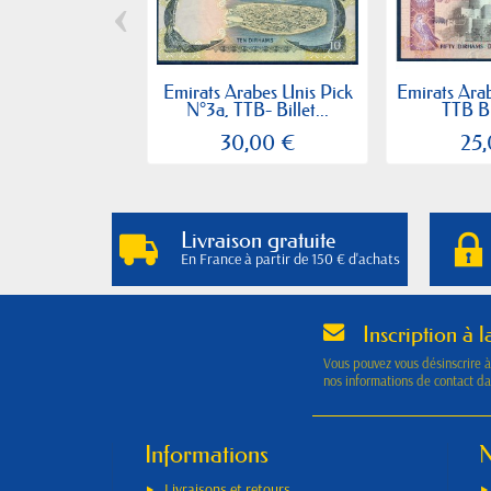
‹
Emirats Arabes Unis Pick
Emirats Arab
N°3a, TTB- Billet...
TTB Bil
30,00 €
25
Livraison gratuite
En France à partir de 150 € d'achats
Inscription à l
Vous pouvez vous désinscrire 
nos informations de contact dan
Informations
N
Livraisons et retours