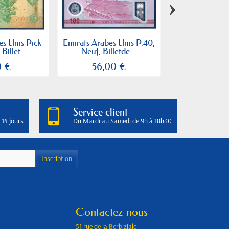
›
es Unis Pick
Emirats Arabes Unis P.40,
Emirats Arabes
Billet...
Neuf, Billetde...
N°29b, Bille
0 €
56,00 €
25,00
Service client
 14 jours
Du Mardi au Samedi de 9h à 18h30
Contactez-nous
51 rue de la Berbiziale