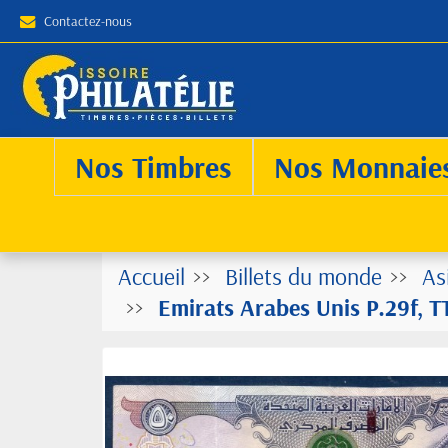
Contactez-nous
Nos Timbres
Nos Monnaie
Accueil
Billets du monde
As
Emirats Arabes Unis P.29f, T