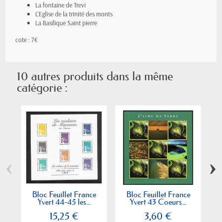
La fontaine de Trevi
L'Eglise de la trinité des monts
La Basilique Saint pierre
cote : 7€
10 autres produits dans la même
catégorie :
‹
›
Bloc Feuillet France
Bloc Feuillet France
Yvert 44-45 les...
Yvert 43 Coeurs...
Y
15,25 €
3,60 €