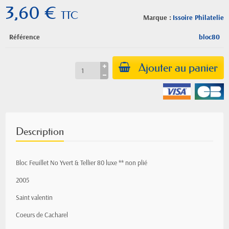
3,60 €
TTC
Marque :
Issoire Philatelie
Référence
bloc80
Ajouter au panier
Description
Bloc Feuillet No Yvert & Tellier 80 luxe ** non plié
2005
Saint valentin
Coeurs de Cacharel