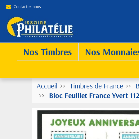
Contactez-nous
Nos Timbres
Nos Monnaie
Accueil
Timbres de France
B
Bloc Feuillet France Yvert 11