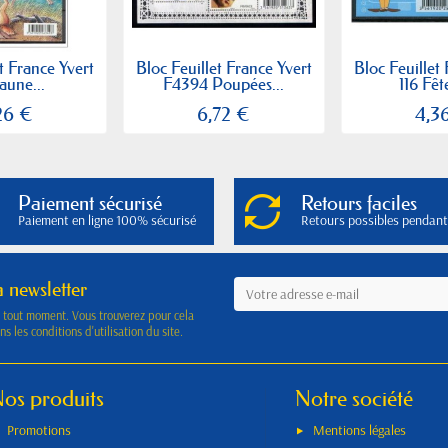
t France Yvert
Bloc Feuillet France Yvert
Bloc Feuillet
aune...
F4394 Poupées...
116 Fêt
26 €
6,72 €
4,3
Paiement sécurisé
Retours faciles
Paiement en ligne 100% sécurisé
Retours possibles pendant
a newsletter
à tout moment. Vous trouverez pour cela
s les conditions d'utilisation du site.
os produits
Notre société
Promotions
Mentions légales