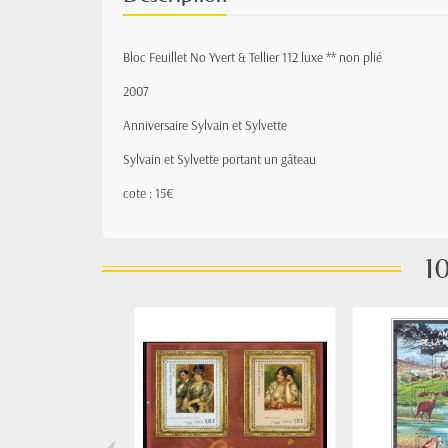
Bloc Feuillet No Yvert & Tellier 112 luxe ** non plié
2007
Anniversaire Sylvain et Sylvette
Sylvain et Sylvette
portant un gâteau
cote : 15€
10
‹