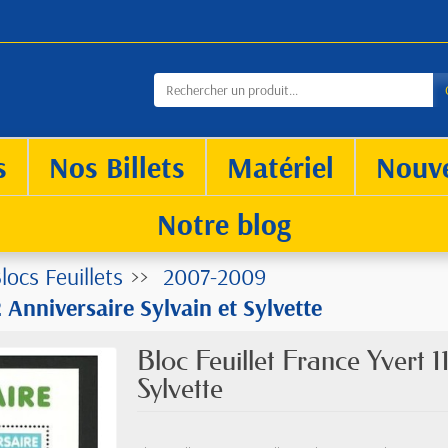
s
Nos Billets
Matériel
Nouv
Notre blog
locs Feuillets
2007-2009
2 Anniversaire Sylvain et Sylvette
Bloc Feuillet France Yvert 1
Sylvette