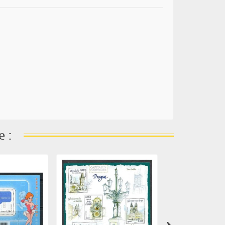
e :
›