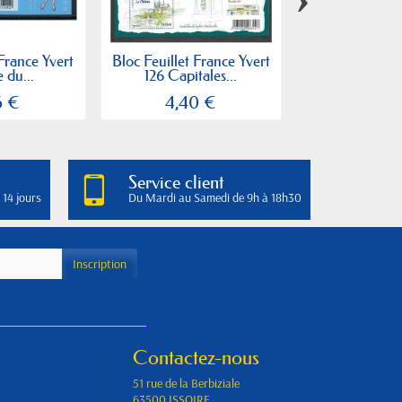
 France Yvert
Bloc Feuillet France Yvert
Bloc Feuillet F
e du...
126 Capitales...
F4384 Jard
6 €
4,40 €
8,88
Service client
 14 jours
Du Mardi au Samedi de 9h à 18h30
Contactez-nous
51 rue de la Berbiziale
63500 ISSOIRE