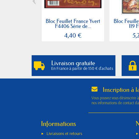
Bloc Feuillet France Yvert
Bloc Feuille
F4406 Série de...
119 F
4,40 €
5,
Livraison gratuite
En France à partir de 150 € d'achats
Inscription à l
Vous pouvez vous désinscrire 
nos informations de contact dan
Informations
N
Livraisons et retours