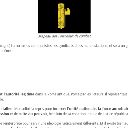
Drapeau des Faisceaux de combat
gne) terrorise les communistes, les syndicats et les manifestations, et sera un gr
la même.
et l’autorité légitime
dans la Rome antique. Porté par les licteurs, il représentait 
le.
 italien
. Mussolini l’a repris pour incarner
l’unité nationale, la force autoritai
ession
et de
culte du pouvoir
, bien loin de sa vocation initiale de justice républica
 réinterprété pour servir une idéologie radicalement différente. Et il existe bien 