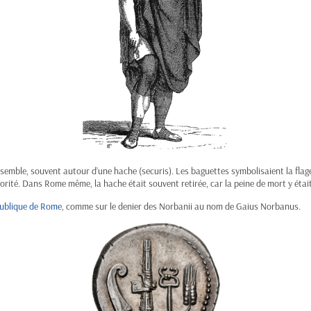
emble, souvent autour d’une hache (securis). Les baguettes symbolisaient la flagell
rité. Dans Rome même, la hache était souvent retirée, car la peine de mort y était
ublique de Rome
, comme sur le denier des Norbanii au nom de Gaius Norbanus.