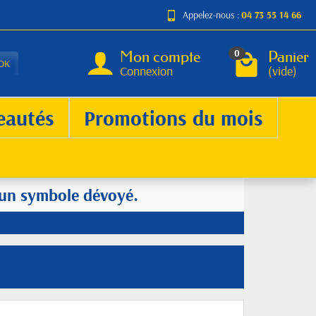
Appelez-nous :
04 73 55 14 66
Mon compte
Panier
0
OK
Connexion
(vide)
eautés
Promotions du mois
d'un symbole dévoyé.