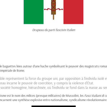
Drapeau du parti fasciste Italien
de baguettes liées autour d’une hache symbolisant le pouvoir des magistrats romains
r impériale de Rome.
le représentent la force du groupe uni, par opposition à l’individu isolé et
eau incarne le pouvoir de coercition, y compris la violence d’État.
société homogène, hiérarchisée, où l’individu se fond dans la masse au ser
scisme est le nom des milices (presque militaires) de Mussolini, les
Fasci italiani di
 incarnent une synthèse explosive entre nationalisme, syndicalisme révolutionnaire