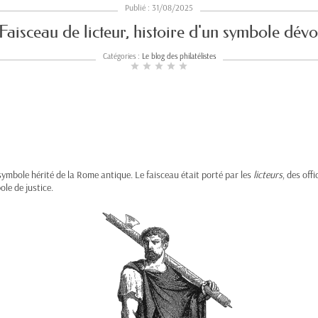
Publié : 31/08/2025
 Faisceau de licteur, histoire d'un symbole dévo
Catégories :
Le blog des philatélistes
star
star
star
star
star
 symbole hérité de la Rome antique. Le faisceau était porté par les
licteurs
, des off
ole de justice.