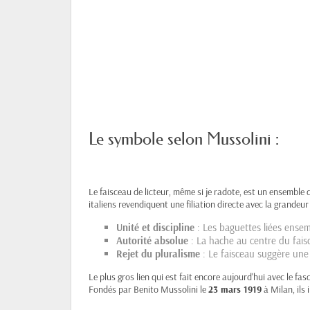
Le symbole selon Mussolini :
Le faisceau de licteur, même si je radote, est un ensemble 
italiens revendiquent une filiation directe avec la grandeu
Unité et discipline
: Les baguettes liées ensemb
Autorité absolue
: La hache au centre du faisc
Rejet du pluralisme
: Le faisceau suggère une 
Le plus gros lien qui est fait encore aujourd'hui avec le fa
Fondés par Benito Mussolini le
23 mars 1919
à Milan, ils