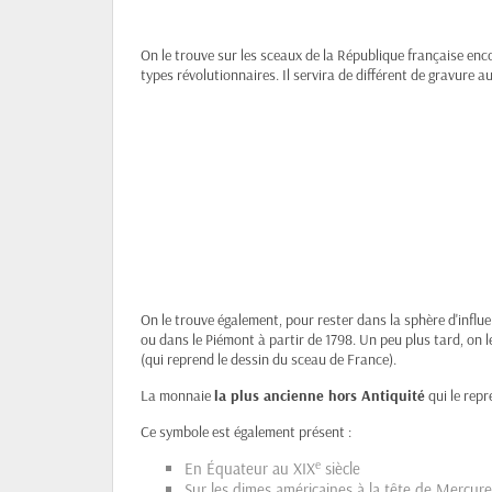
On le trouve sur les sceaux de la République française en
types révolutionnaires. Il servira de différent de gravure a
On le trouve également, pour rester dans la sphère d'inf
ou dans le Piémont à partir de 1798. Un peu plus tard, on 
(qui reprend le dessin du sceau de France).
La monnaie
la plus ancienne hors Antiquité
qui le repr
Ce symbole est également présent :
e
En Équateur au XIX
siècle
Sur les dimes américaines à la tête de Mercur