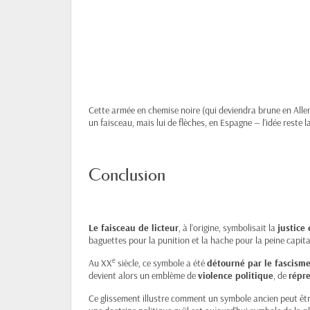
Cette armée en chemise noire (qui deviendra brune en Allema
un faisceau, mais lui de flèches, en Espagne — l’idée reste 
Conclusion
Le faisceau de licteur
, à l’origine, symbolisait la
justice 
baguettes pour la punition et la hache pour la peine capita
e
Au XX
siècle, ce symbole a été
détourné par le fascisme
devient alors un emblème de
violence politique
, de
répr
Ce glissement illustre comment un symbole ancien peut être