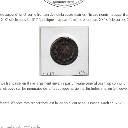
core aujourd’hui et sur le fronton de nombreuses mairies. Niveau numismatique, il
e
e
e
u XIX
siècle sous la III
République. Il apparaît même encore au XX
siècle sur les
luence française, en Italie largement envahie par un jeune général pas trop conn
le retrouve sur les monnaies de la République haïtienne. En Indochine, on le trou
ésente, d'après mes recherches, est la 20 soldi corse sous Pascal Paoli en 1762 !
e
e du milieu du XX
siècle