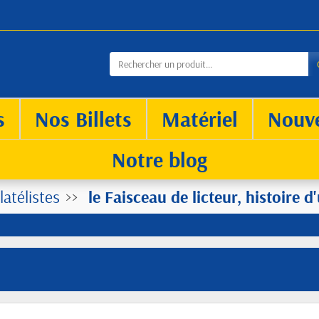
s
Nos Billets
Matériel
Nouv
Notre blog
latélistes
le Faisceau de licteur, histoire 