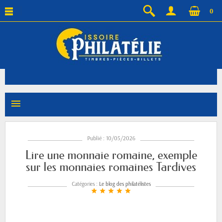
0
menu
Publié : 10/05/2026
Lire une monnaie romaine, exemple
sur les monnaies romaines Tardives
Catégories :
Le blog des philatélistes
star
star
star
star
star