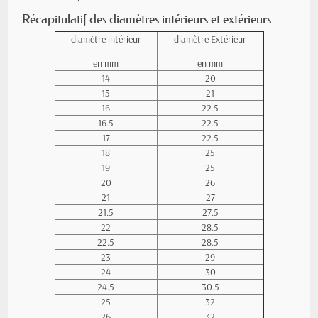
Récapitulatif des diamètres intérieurs et extérieurs :
diamètre intérieur
diamètre Extérieur
en mm
en mm
14
20
15
21
16
22.5
16.5
22.5
17
22.5
18
25
19
25
20
26
21
27
21.5
27.5
22
28.5
22.5
28.5
23
29
24
30
24.5
30.5
25
32
26
32