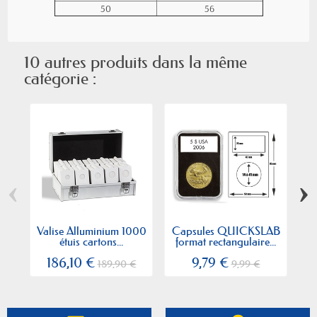
50
56
10 autres produits dans la même
catégorie :
‹
›
Valise Alluminium 1000
Capsules QUICKSLAB
B
étuis cartons...
format rectangulaire...
186,10 €
9,79 €
189,90 €
9,99 €