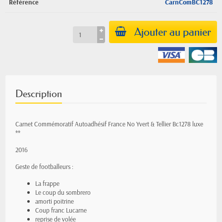
Référence
CarnComBC1278
Ajouter au panier
Description
Carnet Commémoratif Autoadhésif France No Yvert & Tellier Bc1278 luxe
**
2016
Geste de footballeurs :
La frappe
Le coup du sombrero
amorti poitrine
Coup franc Lucarne
reprise de volée