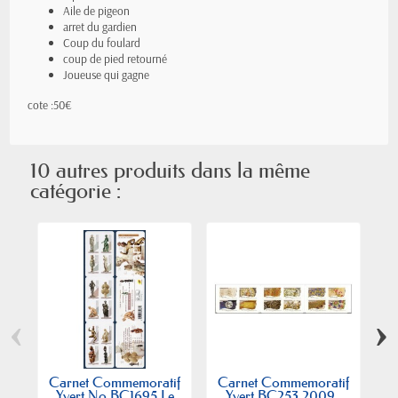
Aile de pigeon
arret du gardien
Coup du foulard
coup de pied retourné
Joueuse qui gagne
cote :50€
10 autres produits dans la même
catégorie :
‹
›
Carnet Commemoratif
Carnet Commemoratif
C
Yvert No BC1695 Le
Yvert BC253 2009...