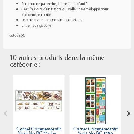
Ecrire ou ne pas écrire, Lettre ou le néant?
C'est l'histoire d'un timbre qui colle une enveloppe pour
l'emmener en boite
Le mot enveloppe contient neuf lettres
Entre nous ça colle
cote : 30€
10 autres produits dans la même
catégorie :
‹
›
Carnet Commemoratif
Carnet Commemoratif
C
Yvert No BC775 Les...
Yvert No BC 1386