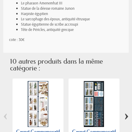
Le pharaon Amenemhat III
Statue de la déesse romaine Junon
Harpiste égyptien
Le sarcophage des époux, antiquité étrusque
Statue égyptienne de scribe accroupi
Tête de Péricles, antiquité grecque
cote : 30€
10 autres produits dans la même
catégorie :
‹
›
Carnet Commemoratif
Carnet Commemoratif
C