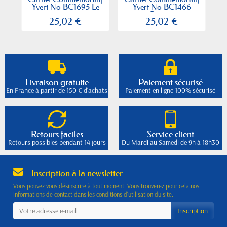
Yvert No BC1695 Le
Yvert No BC1466
Y
nu...
Ponts...
25,02 €
25,02 €
Livraison gratuite
Paiement sécurisé
En France à partir de 150 € d'achats
Paiement en ligne 100% sécurisé
Retours faciles
Service client
Retours possibles pendant 14 jours
Du Mardi au Samedi de 9h à 18h30
Inscription à la newsletter
Vous pouvez vous désinscrire à tout moment. Vous trouverez pour cela nos
informations de contact dans les conditions d'utilisation du site.