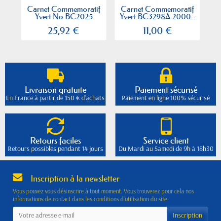
Carnet Commemoratif
Carnet Commemoratif
C
Yvert No BC2025
Yvert BC3298A 2000...
sites...
25,92 €
11,00 €
Livraison gratuite
Paiement sécurisé
En France à partir de 150 € d'achats
Paiement en ligne 100% sécurisé
Retours faciles
Service client
Retours possibles pendant 14 jours
Du Mardi au Samedi de 9h à 18h30
Inscription à la newsletter
Vous pouvez vous désinscrire à tout moment. Vous trouverez pour cela nos
informations de contact dans les conditions d'utilisation du site.