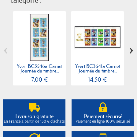
catégorie :
‹
›
Yvert BC3546a Carnet
Yvert BC3641a Carnet
Y
Journée du timbre...
Journée du timbre...
7,00 €
14,50 €
Livraison gratuite
Paiement sécurisé
En France à partir de 150 € d'achats
Paiement en ligne 100% sécurisé