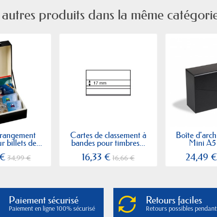
 autres produits dans la même catégorie
 rangement
Cartes de classement à
Boîte d'arc
billets de...
bandes pour timbres...
Mini A5
 €
16,33 €
24,49 
34,99 €
16,66 €
Paiement sécurisé
Retours faciles
Paiement en ligne 100% sécurisé
Retours possibles pendant