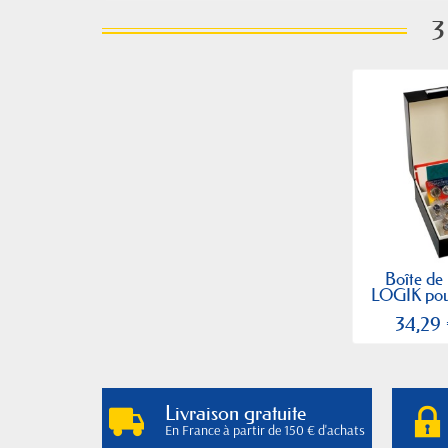
3
Boîte de
LOGIK pour 
34,29
Livraison gratuite
En France à partir de 150 € d'achats