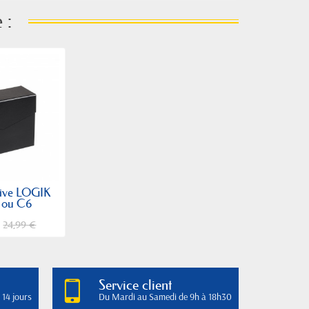
 :
hive LOGIK
 ou C6
€
24,99 €
Service client
 14 jours
Du Mardi au Samedi de 9h à 18h30