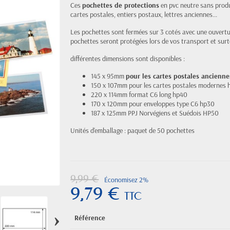
Ces
pochettes de protections
en pvc neutre sans produ
cartes postales, entiers postaux, lettres anciennes...
Les pochettes sont fermées sur 3 cotés avec une ouverture
pochettes seront protégées lors de vos transport et sur
différentes dimensions sont disponibles :
145 x 95mm
pour les cartes postales ancienne
150 x 107mm pour les cartes postales modernes
220 x 114mm format C6 long hp40
170 x 120mm pour enveloppes type C6 hp30
187 x 125mm PPJ Norvégiens et Suédois HP50
Unités d'emballage : paquet de 50 pochettes
9,99 €
Économisez 2%
9,79 €
TTC
›
Référence