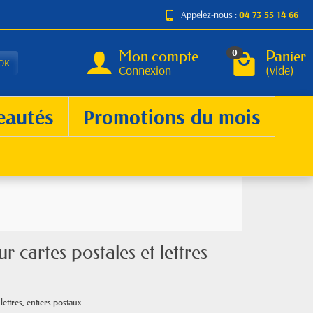
Appelez-nous :
04 73 55 14 66
Mon compte
Panier
0
OK
Connexion
(vide)
eautés
Promotions du mois
 cartes postales et lettres
ettres, entiers postaux