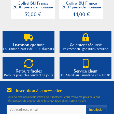
Coffret BU France
Coffret BU France
Co
2000 piece de monnaie
2007 piece de monnaie
p
euro
euro
55,00 €
44,00 €
Livraison gratuite
Paiement sécurisé
En France à partir de 150 € d'achats
Paiement en ligne 100% sécurisé
Retours faciles
Service client
Retours possibles pendant 14 jours
Du Mardi au Samedi de 9h à 18h30
Inscription à la newsletter
Vous pouvez vous désinscrire à tout moment. Vous trouverez pour cela nos
informations de contact dans les conditions d'utilisation du site.