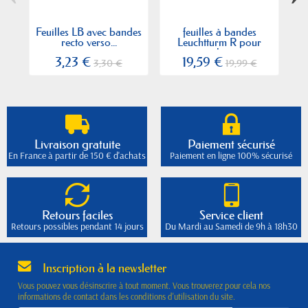
Feuilles LB avec bandes
feuilles à bandes
Fe
recto verso...
Leuchtturm R pour
timbres
3,23 €
19,59 €
3,30 €
19,99 €
Livraison gratuite
Paiement sécurisé
En France à partir de 150 € d'achats
Paiement en ligne 100% sécurisé
Retours faciles
Service client
Retours possibles pendant 14 jours
Du Mardi au Samedi de 9h à 18h30
Inscription à la newsletter
Vous pouvez vous désinscrire à tout moment. Vous trouverez pour cela nos
informations de contact dans les conditions d'utilisation du site.