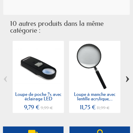
10 autres produits dans la même
catégorie :
‹
›
Loupe de poche 7x avec
Loupe à manche avec
éclairage LED
lentille acrylique,...
lu
9,79 €
11,75 €
9,99 €
11,99 €