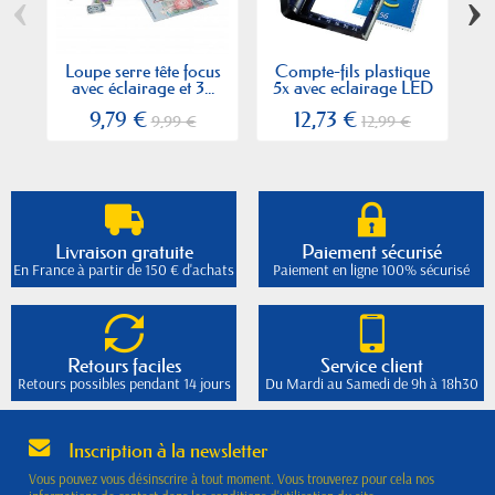
‹
›
Loupe serre tête focus
Compte-fils plastique
L
avec éclairage et 3...
5x avec eclairage LED
9,79 €
12,73 €
9,99 €
12,99 €
Livraison gratuite
Paiement sécurisé
En France à partir de 150 € d'achats
Paiement en ligne 100% sécurisé
Retours faciles
Service client
Retours possibles pendant 14 jours
Du Mardi au Samedi de 9h à 18h30
Inscription à la newsletter
Vous pouvez vous désinscrire à tout moment. Vous trouverez pour cela nos