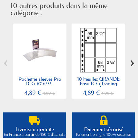
10 autres produits dans la même
catégorie :
‹
›
Pochettes sleeves Pro
10 Feuilles GRANDE
F
TCG 67 x 92...
Easy TCG Trading
card,...
4,89 €
4,89 €
4,99 €
4,99 €
Livraison gratuite
Paiement sécurisé
En France à partir de 150 € d'achats
Paiement en ligne 100% sécurisé