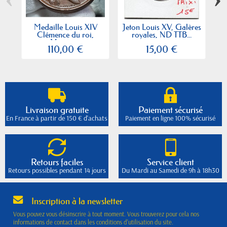
Medaille Louis XIV
Jeton Louis XV, Galères
Clémence du roi,
royales, ND TTB...
XV
Mauger...
110,00 €
15,00 €
Livraison gratuite
Paiement sécurisé
En France à partir de 150 € d'achats
Paiement en ligne 100% sécurisé
Retours faciles
Service client
Retours possibles pendant 14 jours
Du Mardi au Samedi de 9h à 18h30
Inscription à la newsletter
Vous pouvez vous désinscrire à tout moment. Vous trouverez pour cela nos
informations de contact dans les conditions d'utilisation du site.