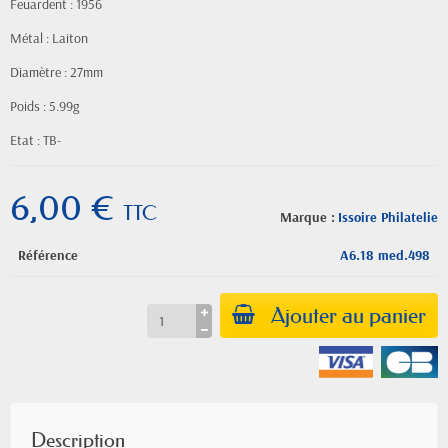
Feuardent : 1956
Métal : Laiton
Diamètre : 27mm
Poids : 5.99g
Etat : TB-
6,00 €
TTC
Marque :
Issoire Philatelie
Référence
A6.18 med.498
Ajouter au panier
Description