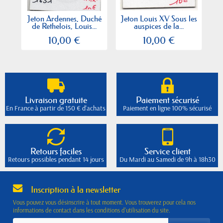
Jeton Ardennes, Duché
Jeton Louis XV Sous les
J
de Rethelois, Louis...
auspices de la...
10,00 €
10,00 €
Livraison gratuite
Paiement sécurisé
En France à partir de 150 € d'achats
Paiement en ligne 100% sécurisé
Retours faciles
Service client
Retours possibles pendant 14 jours
Du Mardi au Samedi de 9h à 18h30
Inscription à la newsletter
Vous pouvez vous désinscrire à tout moment. Vous trouverez pour cela nos
informations de contact dans les conditions d'utilisation du site.