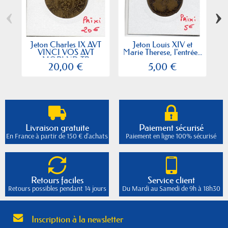
‹
›
Jeton Charles IX AVT
Jeton Louis XIV et
Je
VINCI VOS AVT
Marie Therese, l'entrée...
MORI ND TB
20,00 €
5,00 €
Livraison gratuite
Paiement sécurisé
En France à partir de 150 € d'achats
Paiement en ligne 100% sécurisé
Retours faciles
Service client
Retours possibles pendant 14 jours
Du Mardi au Samedi de 9h à 18h30
Inscription à la newsletter