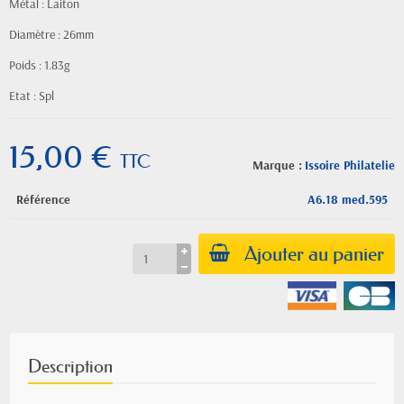
Métal : Laiton
Diamètre : 26mm
Poids : 1.83g
Etat : Spl
15,00 €
TTC
Marque :
Issoire Philatelie
Référence
A6.18 med.595
Ajouter au panier
Description