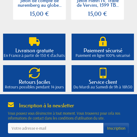
Jeton de compte de
Jeton Henri IV, Traité
J
nuremberg au globe...
de Vervins, 1599 TB...
15,00 €
15,00 €
Livraison gratuite
Paiement sécurisé
En France à partir de 150 € d'achats
Paiement en ligne 100% sécurisé
Retours faciles
Service client
Retours possibles pendant 14 jours
Du Mardi au Samedi de 9h à 18h30
Inscription à la newsletter
Vous pouvez vous désinscrire à tout moment. Vous trouverez pour cela nos
informations de contact dans les conditions d'utilisation du site.